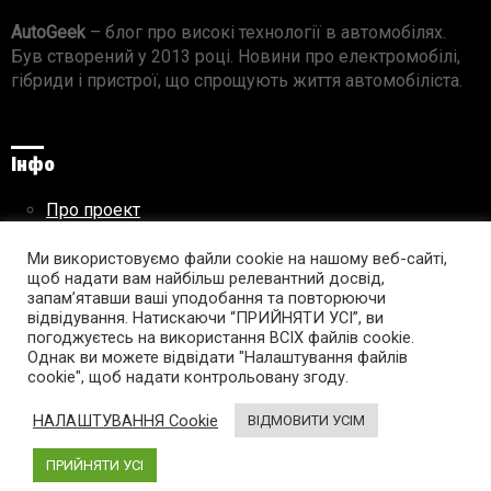
AutoGeek
– блог про високі технології в автомобілях.
Був створений у 2013 році. Новини про електромобілі,
гібриди і пристрої, що спрощують життя автомобіліста.
Інфо
Про проект
Реклама на сайті
Правила використання матеріалів
Ми використовуємо файли cookie на нашому веб-сайті,
щоб надати вам найбільш релевантний досвід,
запам’ятавши ваші уподобання та повторюючи
відвідування. Натискаючи “ПРИЙНЯТИ УСІ”, ви
погоджуєтесь на використання ВСІХ файлів cookie.
Підпишись на AutoGeek!
Однак ви можете відвідати "Налаштування файлів
cookie", щоб надати контрольовану згоду.
facebook
twitter
instagram
youtube
tumblr
linkedin
НАЛАШТУВАННЯ Cookie
ВІДМОВИТИ УСІМ
ПРИЙНЯТИ УСІ