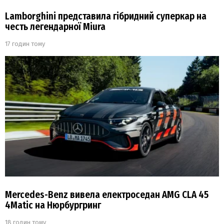
Lamborghini представила гібридний суперкар на
честь легендарної Miura
17 годин тому
Mercedes-Benz вивела електроседан AMG CLA 45
4Matic на Нюрбургринг
18 годин тому