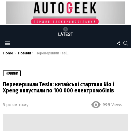
LATEST
FOLLO
S
Menu
US
You are here:
Home
Новини
Перевершили Tesla: китайські стартапи Nio і Xpeng випустили по 100 000 електромобілів
НОВИНИ
Перевершили Tesla: китайські стартапи Nio і
Xpeng випустили по 100 000 електромобілів
5 років тому
999
Views