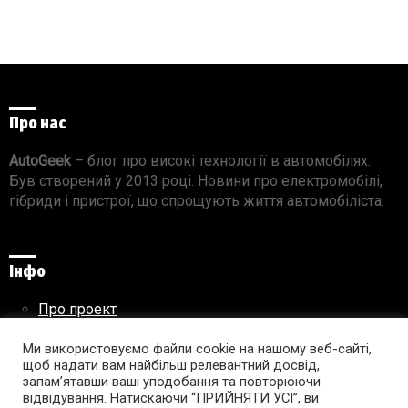
Про нас
AutoGeek
– блог про високі технології в автомобілях.
Був створений у 2013 році. Новини про електромобілі,
гібриди і пристрої, що спрощують життя автомобіліста.
Інфо
Про проект
Реклама на сайті
Правила використання матеріалів
Ми використовуємо файли cookie на нашому веб-сайті,
щоб надати вам найбільш релевантний досвід,
запам’ятавши ваші уподобання та повторюючи
відвідування. Натискаючи “ПРИЙНЯТИ УСІ”, ви