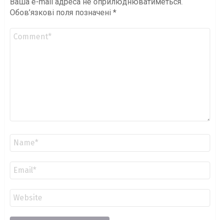
Ваша e-mail адреса не оприлюднюватиметься.
Обов’язкові поля позначені
*
Коментар
*
Ім'я
*
Email
*
Сайт