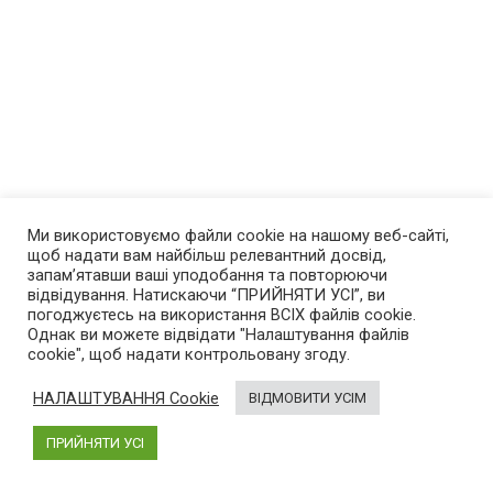
Ми використовуємо файли cookie на нашому веб-сайті,
щоб надати вам найбільш релевантний досвід,
запам’ятавши ваші уподобання та повторюючи
відвідування. Натискаючи “ПРИЙНЯТИ УСІ”, ви
погоджуєтесь на використання ВСІХ файлів cookie.
Однак ви можете відвідати "Налаштування файлів
cookie", щоб надати контрольовану згоду.
НАЛАШТУВАННЯ Cookie
ВІДМОВИТИ УСІМ
ПРИЙНЯТИ УСІ