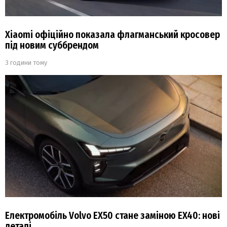
Xiaomi офіційно показала флагманський кросовер
під новим суббрендом
3 години тому
Електромобіль Volvo EX50 стане заміною EX40: нові
деталі