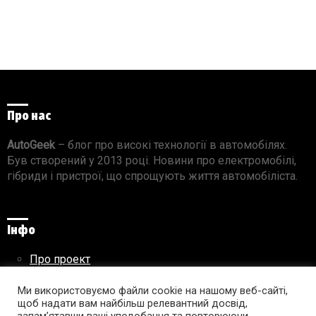
Про нас
AutoGeek
– блог про високі технології в автомобілях.
Був створений у 2013 році. Новини про електромобілі,
гібриди і пристрої, що спрощують життя автомобіліста.
Інфо
Про проект
Реклама на сайті
Правила використання матеріалів
Ми використовуємо файли cookie на нашому веб-сайті,
щоб надати вам найбільш релевантний досвід,