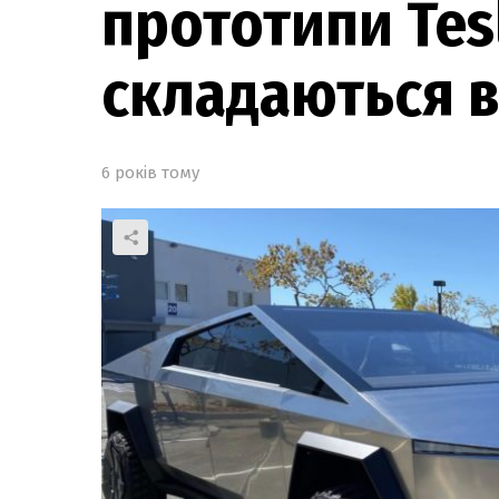
прототипи Tes
складаються в
6 років тому