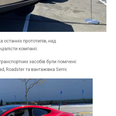
ка останніх прототипів, над
іалісти компанії.
ранспортних засобів були помічені:
d, Roadster та вантажівка Semi.