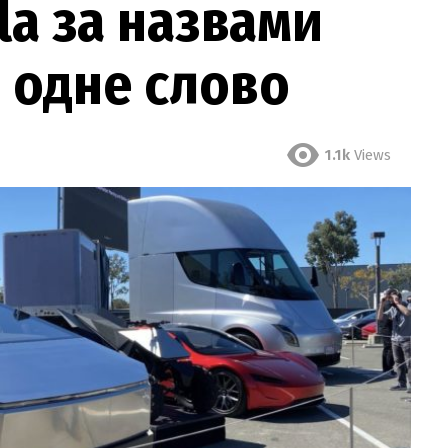
la за назвами
 одне слово
1.1k
Views