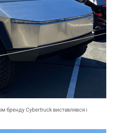
м бренду Cybertruck виставлявся і