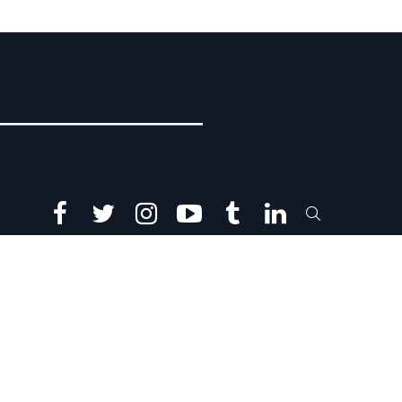
facebook
twitter
instagram
youtube
tumblr
linkedin
SEARCH