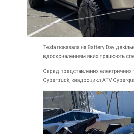
Tesla показала на Battery Day декіль
вдосконаленням яких працюють спец
Серед представлених електричних т
Cybertruck, квадроцикл ATV Cyberqua