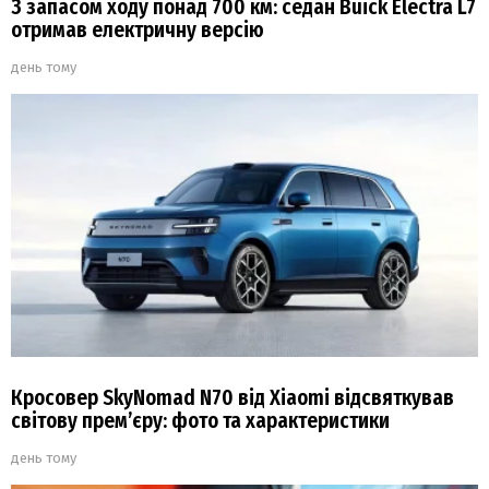
З запасом ходу понад 700 км: седан Buick Electra L7
отримав електричну версію
день тому
Кросовер SkyNomad N70 від Xiaomi відсвяткував
світову прем’єру: фото та характеристики
день тому