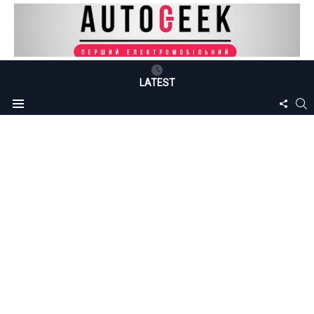
LATEST
FOLLO
S
Menu
US