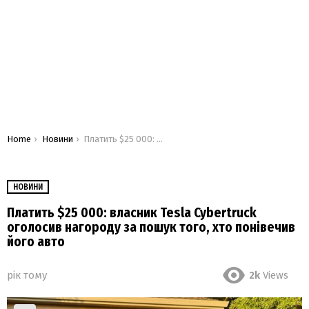
You are here:
Home
Новини
Платить $25 000: власник Tesla Cybertruck оголосив нагороду за пошук того, хто понівечив його авто
НОВИНИ
Платить $25 000: власник Tesla Cybertruck
оголосив нагороду за пошук того, хто понівечив
його авто
рік тому
2k
Views