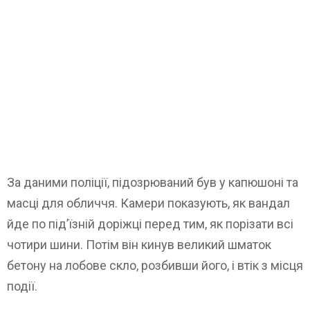
За даними поліції, підозрюваний був у капюшоні та
масці для обличчя. Камери показують, як вандал
йде по під’їзній доріжці перед тим, як порізати всі
чотири шини. Потім він кинув великий шматок
бетону на лобове скло, розбивши його, і втік з місця
події.