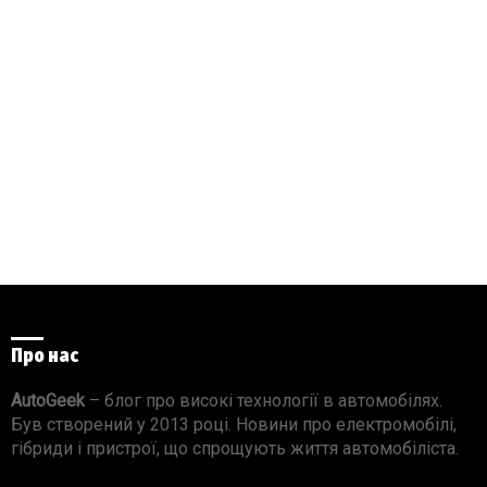
Про нас
AutoGeek
– блог про високі технології в автомобілях.
Був створений у 2013 році. Новини про електромобілі,
гібриди і пристрої, що спрощують життя автомобіліста.