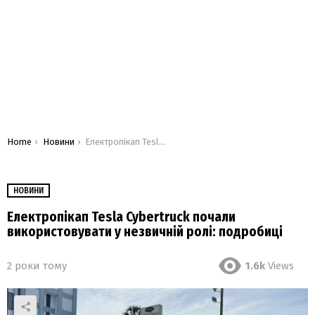
You are here:
Home
Новини
Електропікап Tesla Cybertruck почали використовувати у незвичній ролі: подробиці
НОВИНИ
Електропікап Tesla Cybertruck почали
використовувати у незвичній ролі: подробиці
2 роки тому
1.6k
Views