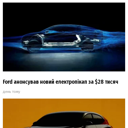
Ford анонсував новий електропікап за $28 тисяч
день тому