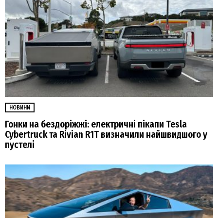
НОВИНИ
Гонки на бездоріжжі: електричні пікапи Tesla
Cybertruck та Rivian R1T визначили найшвидшого у
пустелі