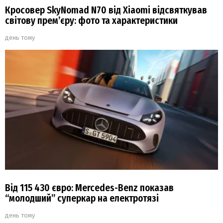
Кросовер SkyNomad N70 від Xiaomi відсвяткував
світову прем’єру: фото та характеристики
день тому
Від 115 430 євро: Mercedes-Benz показав
“молодший” суперкар на електротязі
день тому