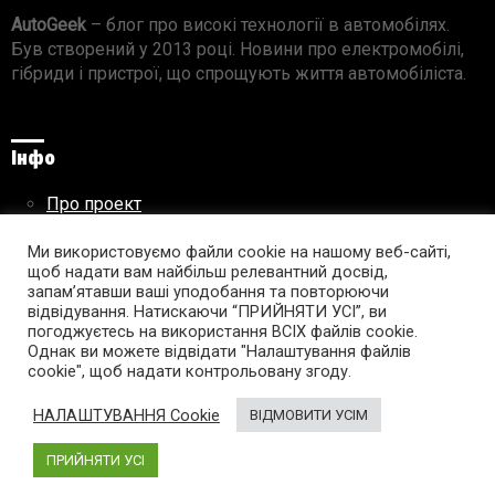
AutoGeek
– блог про високі технології в автомобілях.
Був створений у 2013 році. Новини про електромобілі,
гібриди і пристрої, що спрощують життя автомобіліста.
Інфо
Про проект
Реклама на сайті
Правила використання матеріалів
Ми використовуємо файли cookie на нашому веб-сайті,
щоб надати вам найбільш релевантний досвід,
запам’ятавши ваші уподобання та повторюючи
відвідування. Натискаючи “ПРИЙНЯТИ УСІ”, ви
погоджуєтесь на використання ВСІХ файлів cookie.
Підпишись на AutoGeek!
Однак ви можете відвідати "Налаштування файлів
cookie", щоб надати контрольовану згоду.
facebook
twitter
instagram
youtube
tumblr
linkedin
НАЛАШТУВАННЯ Cookie
ВІДМОВИТИ УСІМ
ПРИЙНЯТИ УСІ