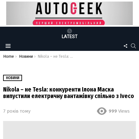
LATEST
FOLLO
S
Menu
US
You are here:
Home
Новини
Nikola – не Tesla: конкуренти Ілона Маска випустили електричну вантажівку спільно з Iveco
НОВИНИ
Nikola – не Tesla: конкуренти Ілона Маска
випустили електричну вантажівку спільно з Iveco
7 років тому
999
Views