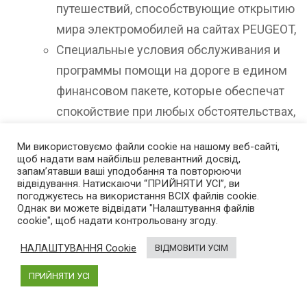
путешествий, способствующие открытию
мира электромобилей на сайтах PEUGEOT,
Специальные условия обслуживания и
программы помощи на дороге в едином
финансовом пакете, которые обеспечат
спокойствие при любых обстоятельствах,
сертификат емкости аккумулятора для
Ми використовуємо файли cookie на нашому веб-сайті,
облегчения перепродажи автомобиля в
щоб надати вам найбільш релевантний досвід,
запам’ятавши ваші уподобання та повторюючи
дальнейшем с гарантией емкости и
відвідування. Натискаючи “ПРИЙНЯТИ УСІ”, ви
остаточного ресурса аккумулятора.
погоджуєтесь на використання ВСІХ файлів cookie.
Однак ви можете відвідати "Налаштування файлів
cookie", щоб надати контрольовану згоду.
Новый PEUGEOT e-208 открывает доступ к новой
форме мобильности, предлагая свободу
НАЛАШТУВАННЯ Cookie
ВІДМОВИТИ УСІМ
передвижения даже в тех городах, где действуют
ПРИЙНЯТИ УСІ
ограничения на использование транспорта с ДВС.