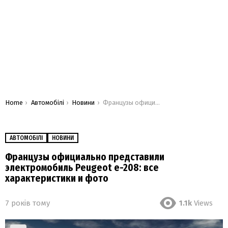
You are here:
Home
Автомобілі
Новини
Французы официально представили электромобиль Peugeot e-208: все характеристики и фото
АВТОМОБІЛІ
НОВИНИ
Французы официально представили
электромобиль Peugeot e-208: все
характеристики и фото
7 років тому
1.1k
Views