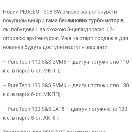
Новий PEUGEOT 308 SW зможе запропонувати
покупцям вибір з
гами бензинових турбо-моторів,
які побудовані за схожою 3-циліндровою 1,2-
літровою архітектурою. Уже на старті продажів для
новинки будуть доступні наступні варіанти:
– PureTech 110 S&S BVM6 – двигун потужністю 110
к.с. в парі з 6-ст. МКПП;
– PureTech 130 S&S BVM6 – двигун потужністю 130
к.с. в парі з 6-ст. МКПП;
– PureTech 130 S&S EAT8 – двигун потужністю 130
к.с. в парі з 8-ст. АКПП.