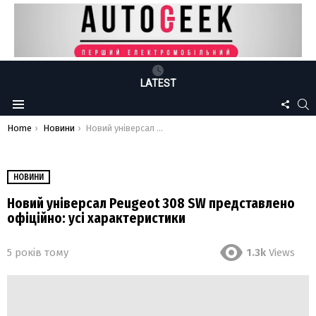
LATEST
FOLLO
S
Menu
US
You are here:
Home
Новини
Новий універсал Peugeot 308 SW представлено офіційно: усі характеристики
НОВИНИ
Новий універсал Peugeot 308 SW представлено
офіційно: усі характеристики
5 років тому
1.3k
Views