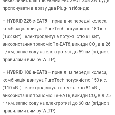
вимогливих клієнтів Новий PEUGEOT 308 SW буде
пропонувати відразу два Plug-in гібрида:
– HYBRID 225 e-EAT8
– привід на передні колеса,
комбінація двигуна PureTech потужністю 180 к.с.
(132 кВт) і електродвигуна потужністю 81 кВт,
використання трансмісії e-EAT8, викиди CO₂ від 26
г / км, запас ходу на електротязі до 59 км (згідно з
правилами виміру WLTP);
– HYBRID 180 e-EAT8
– привід на передні колеса,
комбінація двигуна PureTech потужністю 150 к.с.
(110 кВт) і електродвигуна потужністю 81 кВт,
використання трансмісії e-EAT8, викиди CO₂ від 25
г / км, запас ходу на електротязі до 60 км (згідно з
правилами виміру WLTP).