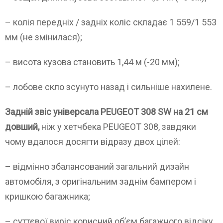
– колія передніх / задніх коліс складає 1 559/1 553
мм (не змінилася);
– висота кузова становить 1,44 м (-20 мм);
– лобове скло зсунуто назад і сильніше нахилене.
Задній звіс універсала PEUGEOT 308 SW на 21 см
довший,
ніж у хетчбека PEUGEOT 308, завдяки
чому вдалося досягти відразу двох цілей:
– відмінно збалансований загальний дизайн
автомобіля, з оригінальним заднім бампером і
кришкою багажника;
– суттєвої виріс корисний об’єм багажного відсіку