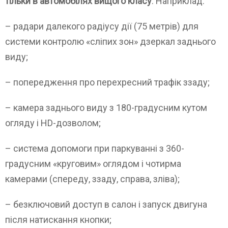
тільки в автомобілях вищого класу
. Наприклад:
– радари далекого радіусу дії (75 метрів) для
системи контролю «сліпих зон» дзеркал заднього
виду;
– попередження про перехресний трафік ззаду;
– камера заднього виду з 180-градусним кутом
огляду і HD-дозволом;
– система допомоги при паркуванні з 360-
градусним «круговим» оглядом і чотирма
камерами (спереду, ззаду, справа, зліва);
– безключовий доступ в салон і запуск двигуна
після натискання кнопки;