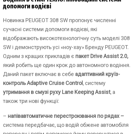
допомоги водієві
Новинка PEUGEOT 308 SW пропонує численні
сучасні системи допомоги водієві, які
відображають високотехнологічну суть моделі 308
SW і демонструють усі «ноу-хау» Бренду PEUGEOT.
Одним з кращих прикладів є
пакет Drive Assist 2.0,
який робить ще один крок до автономного водіння.
Даний пакет включає в себе
адаптивний круїз-
контроль Adaptive Cruise Control
, систему
утримання в смузі руху Lane Keeping Assist
, а
також три нові функції:
–
напівавтоматичне перестроювання по рядах –
система передбачає, що водій обжене автомобіля
попереду і потім допоможе йому повернутися в