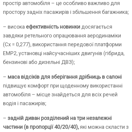
простір автомобіля – це особливо важливо для
простору задніх пасажирів і збільшення багажника;
– висока
ефективність новинки
досягається
завдяки ретельного опрацювання аеродинаміки
(Сх = 0,277), використання передової платформи
ЕМР2, установці найсучасніших двигунів (гібрида,
бензинові або дизельні ДВЗ);
–
маса відсіків для зберігання дрібниць в салоні
підвищує комфорт при щоденному використанні
автомобіля – місце знайдеться для всіх речей
водія і пасажирів;
–
задній диван розділений на три незалежні
частини (в пропорції 40/20/40),
які можна скласти з