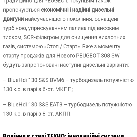
Традиційно для PEUGEOT, покупцям також
пропонуються
економічні і надійні дизельні
двигуни
найсучаснішого покоління: оснащені
турбіною, уприскуванням палива під високим
тиском, SCR-фільтром для очищення вихлопних
газів, системою «Стоп / Старт». Вже з моменту
старту продажів для Нового PEUGEOT 308 SW
будуть запропоновані наступні дизельні варіанти:
– BlueHdi 130 S&S BVM6 – турбодизель потужністю
130 к.с. в парі з 6-ст. МКПП;
– BlueHdi 130 S&S EAT8 – турбодизель потужністю
130 к.с. в парі з 8-ст. АКПП.
Водіння в стилі ТЕХНО: інноваційні системи