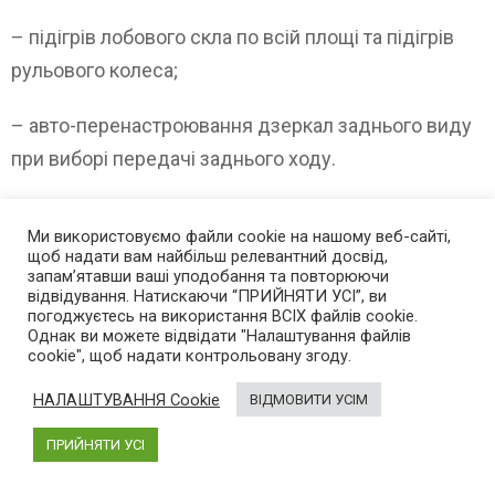
– підігрів лобового скла по всій площі та підігрів
рульового колеса;
– авто-перенастроювання дзеркал заднього виду
при виборі передачі заднього ходу.
Таким чином, Бренд PEUGEOT в вигляді моделі 308
Ми використовуємо файли cookie на нашому веб-сайті,
SW вперше пропонує автомобіль- «універсал» з
щоб надати вам найбільш релевантний досвід,
запам’ятавши ваші уподобання та повторюючи
новим логотипом, новим дизайнерським стилем,
відвідування. Натискаючи “ПРИЙНЯТИ УСІ”, ви
новим характером.
Новий «лев»-логотип зокрема і
погоджуєтесь на використання ВСІХ файлів cookie.
Однак ви можете відвідати "Налаштування файлів
універсал PEUGEOT 308 SW в цілому служать
cookie", щоб надати контрольовану згоду.
чудовими прикладами втілення французької
НАЛАШТУВАННЯ Cookie
ВІДМОВИТИ УСІМ
вишуканості і фірмових «ноу-хау» в даному класі
автомобілів
. Новинка створена в повній
ПРИЙНЯТИ УСІ
відповідності з бажаннями та очікуваннями