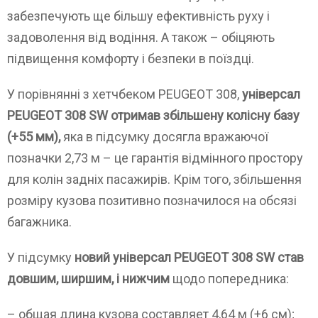
забезпечують ще більшу ефективність руху і
задоволення від водіння. А також – обіцяють
підвищення комфорту і безпеки в поїздці.
У порівнянні з хетчбеком PEUGEOT 308,
універсал
PEUGEOT 308 SW отримав збільшену колісну базу
(+55 мм),
яка в підсумку досягла вражаючої
позначки 2,73 м – це гарантія відмінного простору
для колін задніх пасажирів. Крім того, збільшення
розміру кузова позитивно позначилося на обсязі
багажника.
У підсумку
новий універсал PEUGEOT 308 SW став
довшим, ширшим, і нижчим
щодо попередника:
– общая длина кузова составляет 4,64 м (+6 см);