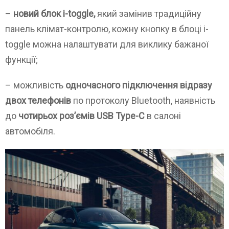
–
новий блок i-toggle,
який замінив традиційну
панель клімат-контролю, кожну кнопку в блоці i-
toggle можна налаштувати для виклику бажаної
функції;
– можливість
одночасного підключення відразу
двох телефонів
по протоколу Bluetooth, наявність
до
чотирьох роз’ємів USB Type-C
в салоні
автомобіля.