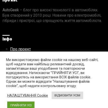
Про нас
AutoGeek
– блог про високі технології в автомобілях.
Був створений у 2013 році. Новини про електромобілі,
гібриди і пристрої, що спрощують життя автомобіліста.
Інфо
Про проект
Реклама на сайті
Правила використання матеріалів
Ми використовуємо файли cookie на нашому веб-сайті,
щоб надати вам найбільш релевантний досвід,
запам’ятавши ваші уподобання та повторюючи
відвідування. Натискаючи “ПРИЙНЯТИ УСІ”, ви
погоджуєтесь на використання ВСІХ файлів cookie.
Підпишись на AutoGeek!
Однак ви можете відвідати "Налаштування файлів
cookie", щоб надати контрольовану згоду.
facebook
twitter
instagram
youtube
tumblr
linkedin
НАЛАШТУВАННЯ Cookie
ВІДМОВИТИ УСІМ
ПРИЙНЯТИ УСІ