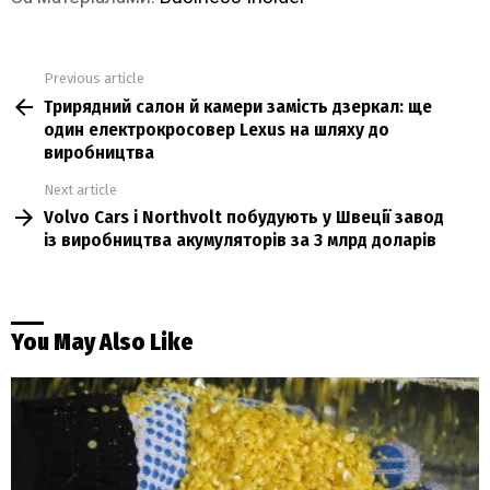
Previous article
See
Трирядний салон й камери замість дзеркал: ще
more
один електрокросовер Lexus на шляху до
виробництва
Next article
Volvo Cars і Northvolt побудують у Швеції завод
із виробництва акумуляторів за 3 млрд доларів
You May Also Like