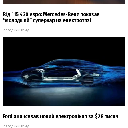
Від 115 430 євро: Mercedes-Benz показав
“молодший” суперкар на електротязі
22 години тому
Ford анонсував новий електропікап за $28 тисяч
23 години тому