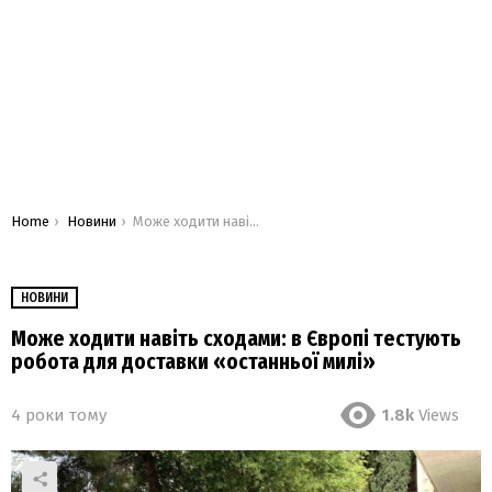
You are here:
Home
Новини
Може ходити навіть сходами: в Європі тестують робота для доставки «останньої милі»
НОВИНИ
Може ходити навіть сходами: в Європі тестують
робота для доставки «останньої милі»
4 роки тому
1.8k
Views