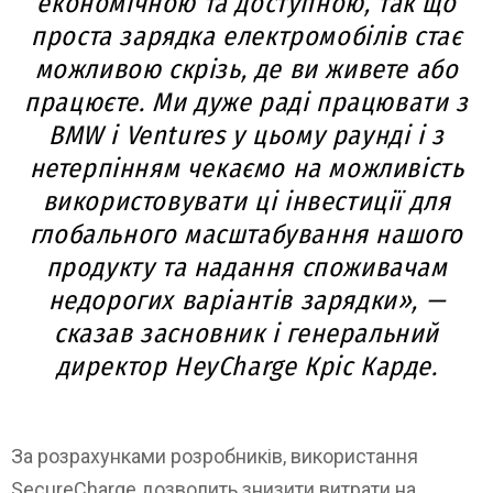
економічною та доступною, так що
проста зарядка електромобілів стає
можливою скрізь, де ви живете або
працюєте. Ми дуже раді працювати з
BMW i Ventures у цьому раунді і з
нетерпінням чекаємо на можливість
використовувати ці інвестиції для
глобального масштабування нашого
продукту та надання споживачам
недорогих варіантів зарядки», —
сказав засновник і генеральний
директор HeyCharge Кріс Карде.
За розрахунками розробників, використання
SecureChargе дозволить знизити витрати на