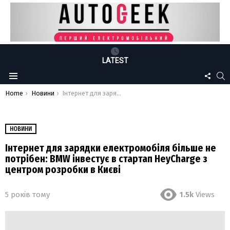
LATEST
FOLLO
S
Menu
US
You are here:
Home
Новини
Інтернет для зарядки електромобіля більше не потрібен: BMW інвестує в стартап HeyCharge з центром розробки в Києві
НОВИНИ
Інтернет для зарядки електромобіля більше не
потрібен: BMW інвестує в стартап HeyCharge з
центром розробки в Києві
5 років тому
1.5k
Views