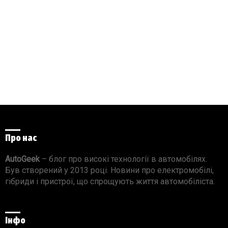
Про нас
AutoGeek
– блог про високі технології в автомобілях.
Був створений у 2013 році. Новини про електромобілі,
гібриди і пристрої, що спрощують життя автомобіліста.
Інфо