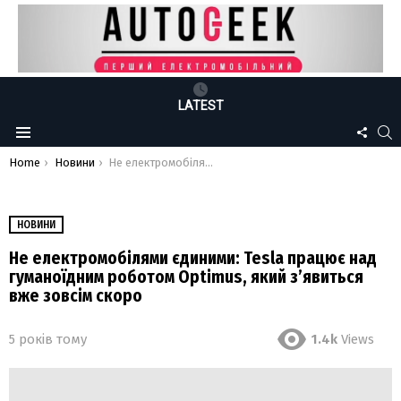
LATEST
FOLLO
S
Menu
US
You are here:
Home
Новини
Не електромобілями єдиними: Tesla працює над гуманоїдним роботом Optimus, який з’явиться вже зовсім скоро
НОВИНИ
Не електромобілями єдиними: Tesla працює над
гуманоїдним роботом Optimus, який з’явиться
вже зовсім скоро
5 років тому
1.4k
Views