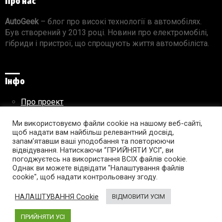
Про нас
AutoGeek
– блог про високі технології в автомобілях.
Був створений у 2013 році. Новини про електромобілі,
гібриди і пристрої, що спрощують життя автомобіліста.
Інфо
Про проект
Реклама на сайті
Правила використання матеріалів
Ми використовуємо файли cookie на нашому веб-сайті,
щоб надати вам найбільш релевантний досвід,
запам’ятавши ваші уподобання та повторюючи
відвідування. Натискаючи “ПРИЙНЯТИ УСІ”, ви
погоджуєтесь на використання ВСІХ файлів cookie.
Підпишись на AutoGeek!
Однак ви можете відвідати "Налаштування файлів
cookie", щоб надати контрольовану згоду.
facebook
twitter
instagram
youtube
tumblr
linkedin
НАЛАШТУВАННЯ Cookie
ВІДМОВИТИ УСІМ
ПРИЙНЯТИ УСІ