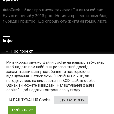
AutoGeek
– блог про високі технології в автомобілях.
Був створений у 2013 році. Новини про електромобілі,
гібриди і пристрої, що спрощують життя автомобіліста.
Інфо
Про проект
Реклама на сайті
Правила використання матеріалів
Ми використовуємо файли cookie на нашому веб-сайті,
щоб надати вам найбільш релевантний досвід,
запам’ятавши ваші уподобання та повторюючи
відвідування. Натискаючи “ПРИЙНЯТИ УСІ”, ви
погоджуєтесь на використання ВСІХ файлів cookie.
Підпишись на AutoGeek!
Однак ви можете відвідати "Налаштування файлів
cookie", щоб надати контрольовану згоду.
facebook
twitter
instagram
youtube
tumblr
linkedin
НАЛАШТУВАННЯ Cookie
ВІДМОВИТИ УСІМ
ПРИЙНЯТИ УСІ