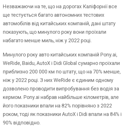
Незважаючи на те, що на дорогах Каліфорнії все
ще тестується багато автономних тестових
автомобілів від китайських компаній, дані штату
показують, що минулого року вони проїхали
набагато менше миль, ніж у 2022 році.
Минулого року авто китайських компаній Pony.ai,
WeRide, Baidu, AutoX і Didi Global сумарно проїхали
приблизно 200 000 км по штату, що на 70% менше,
ніж у 2022 році. З них WeRide є єдиним одному
дозволено проводити випробування без водія за
кермом. Pony.ai набрав найбільше кілометрів, але
його показники впали на 82% порівняно з 2022
роком, тоді як показники AutoX і Didi впали на 84% і
90% відповідно.