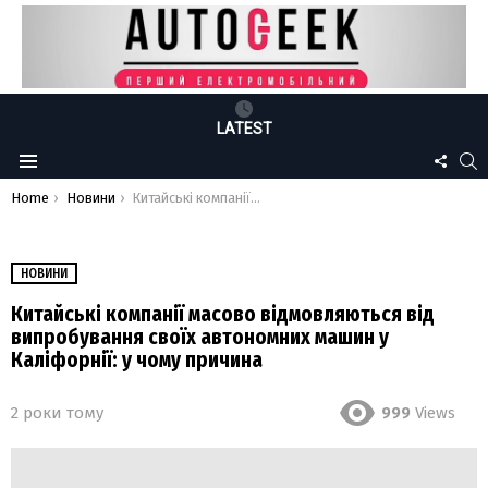
LATEST
FOLLO
S
Menu
US
You are here:
Home
Новини
Китайські компанії масово відмовляються від випробування своїх автономних машин у Каліфорнії: у чому причина
НОВИНИ
Китайські компанії масово відмовляються від
випробування своїх автономних машин у
Каліфорнії: у чому причина
2 роки тому
999
Views