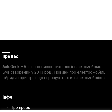
Про нас
AutoGeek
– блог про високі технології в автомобілях.
Був створений у 2013 році. Новини про електромобілі,
гібриди і пристрої, що спрощують життя автомобіліста.
Інфо
Про проект