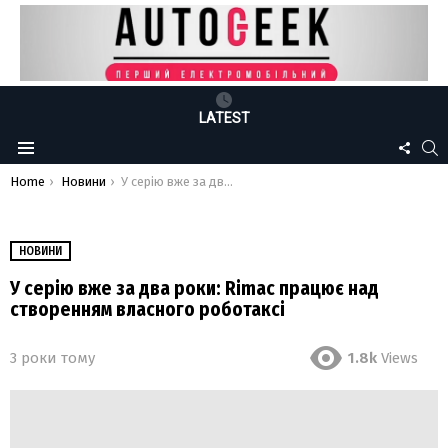
LATEST
FOLLO
S
Menu
US
You are here:
Home
Новини
У серію вже за два роки: Rimac працює над створенням власного роботаксі
НОВИНИ
У серію вже за два роки: Rimac працює над
створенням власного роботаксі
3 роки тому
1.8k
Views