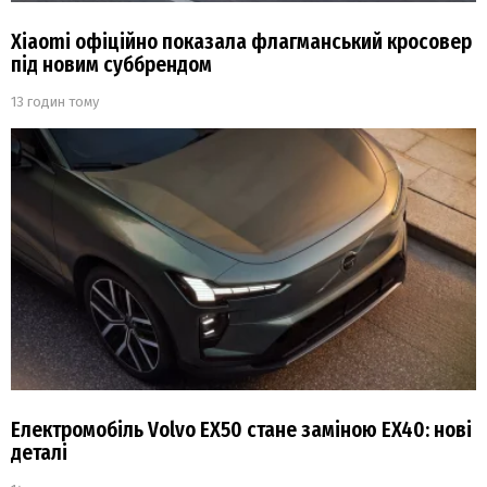
Xiaomi офіційно показала флагманський кросовер
під новим суббрендом
13 годин тому
Електромобіль Volvo EX50 стане заміною EX40: нові
деталі