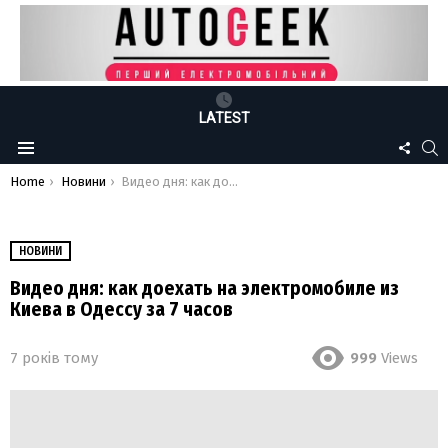
LATEST
FOLLO
S
Menu
US
You are here:
Home
Новини
Видео дня: как доехать на электромобиле из Киева в Одессу за 7 часов
НОВИНИ
Видео дня: как доехать на электромобиле из
Киева в Одессу за 7 часов
7 років тому
999
Views