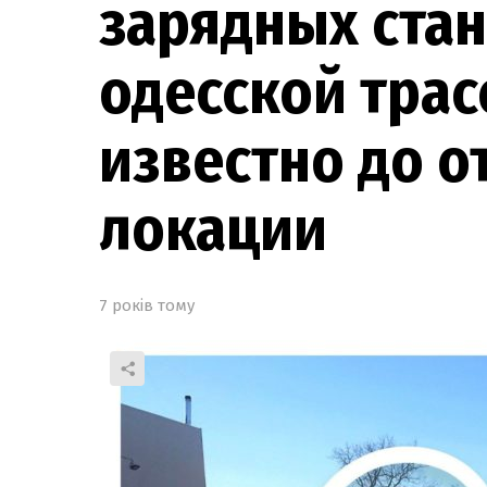
зарядных ста
одесской трас
известно до о
локации
7 років тому