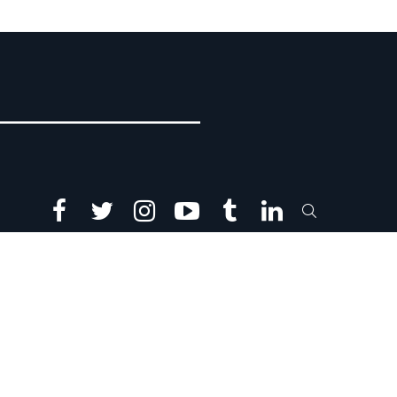
facebook
twitter
instagram
youtube
tumblr
linkedin
SEARCH