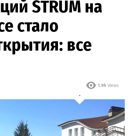
нций STRUM на
се стало
ткрытия: все
1.9k
Views