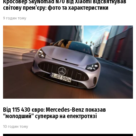
Кросовер SkyNomad N70 від Xiaomi відсвяткував
світову прем’єру: фото та характеристики
9 годин тому
Від 115 430 євро: Mercedes-Benz показав
“молодший” суперкар на електротязі
10 годин тому