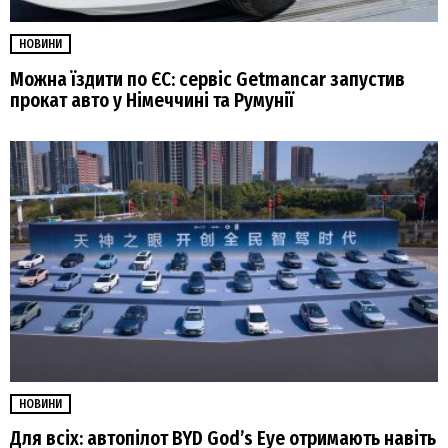
НОВИНИ
Можна їздити по ЄС: сервіс Getmancar запустив
прокат авто у Німеччині та Румунії
НОВИНИ
Для всіх: автопілот BYD God’s Eye отримають навіть