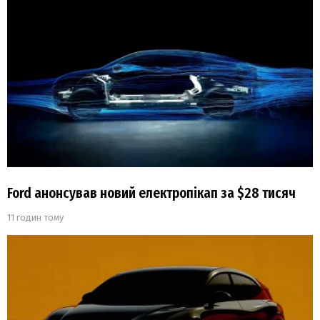
Ford анонсував новий електропікап за $28 тисяч
11 годин тому