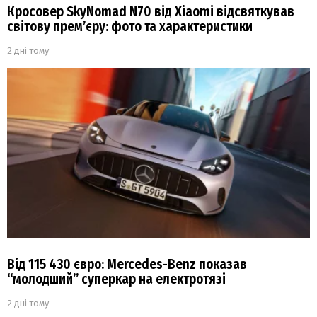
Кросовер SkyNomad N70 від Xiaomi відсвяткував
світову прем’єру: фото та характеристики
2 дні тому
Від 115 430 євро: Mercedes-Benz показав
“молодший” суперкар на електротязі
2 дні тому