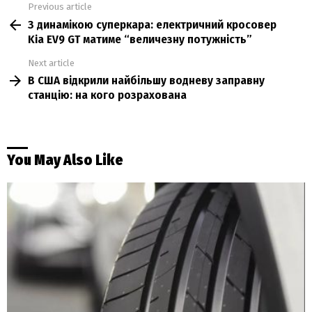
Previous article
See
З динамікою суперкара: електричний кросовер
more
Kia EV9 GT матиме “величезну потужність”
Next article
В США відкрили найбільшу водневу заправну
станцію: на кого розрахована
You May Also Like