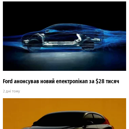
Ford анонсував новий електропікап за $28 тисяч
2 дні тому