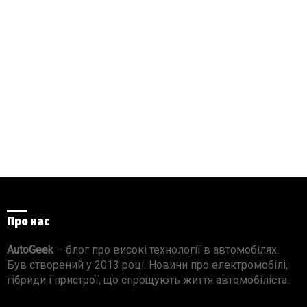
Про нас
AutoGeek
– блог про високі технології в автомобілях.
Був створений у 2013 році. Новини про електромобілі,
гібриди і пристрої, що спрощують життя автомобіліста.