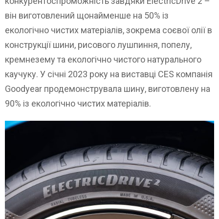
конкурентоспроможність завдяки ElectricDrive 2 –
він виготовлений щонайменше на 50% із
екологічно чистих матеріалів, зокрема соєвої олії в
конструкції шини, рисового лушпиння, попелу,
кремнезему та екологічно чистого натурального
каучуку. У січні 2023 року на виставці CES компанія
Goodyear продемонструвала шину, виготовлену на
90% із екологічно чистих матеріалів.