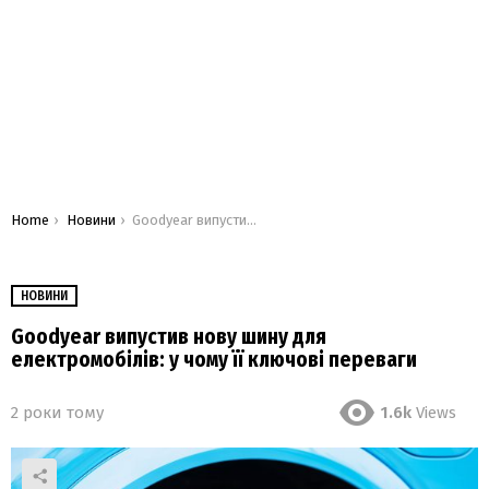
You are here:
Home
Новини
Goodyear випустив нову шину для електромобілів: у чому її ключові переваги
НОВИНИ
Goodyear випустив нову шину для
електромобілів: у чому її ключові переваги
2 роки тому
1.6k
Views