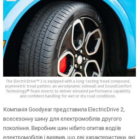
The ElectricDrive™ 2 is equipped with a long-lasting tread compound,
asymmetric tread pattern, an aerodynamic sidewall and SoundComfort
Technology® foam inserts to deliver elevated performance capability
and confident handling for wet or dry road conditions.
Компанія Goodyear представила ElectricDrive 2,
всесезонну шину для електромобілів другого
покоління. Виробник шин нібито опитав водіїв
електромобілів і виявив, що дві характеристики, які