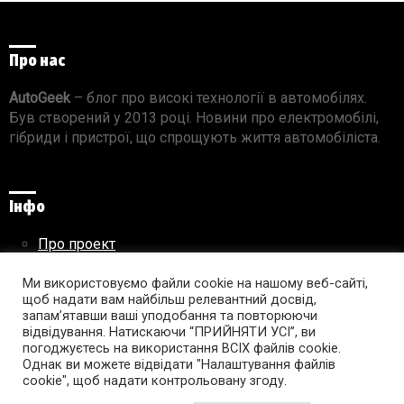
Про нас
AutoGeek
– блог про високі технології в автомобілях.
Був створений у 2013 році. Новини про електромобілі,
гібриди і пристрої, що спрощують життя автомобіліста.
Інфо
Про проект
Реклама на сайті
Ми використовуємо файли cookie на нашому веб-сайті,
Правила використання матеріалів
щоб надати вам найбільш релевантний досвід,
запам’ятавши ваші уподобання та повторюючи
відвідування. Натискаючи “ПРИЙНЯТИ УСІ”, ви
погоджуєтесь на використання ВСІХ файлів cookie.
Підпишись на AutoGeek!
Однак ви можете відвідати "Налаштування файлів
cookie", щоб надати контрольовану згоду.
facebook
twitter
instagram
youtube
tumblr
linkedin