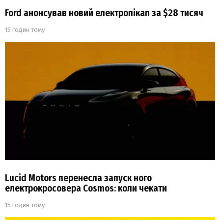
Ford анонсував новий електропікап за $28 тисяч
15 годин тому
Lucid Motors перенесла запуск ного
електрокросовера Cosmos: коли чекати
15 годин тому