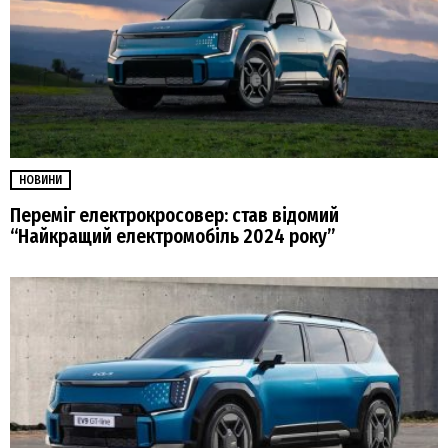
НОВИНИ
Переміг електрокросовер: став відомий
“Найкращий електромобіль 2024 року”