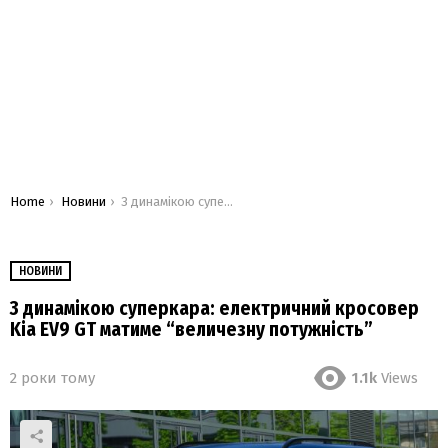
You are here:
Home
Новини
З динамікою суперкара: електричний кросовер Kia EV9 GT матиме “величезну потужність”
НОВИНИ
З динамікою суперкара: електричний кросовер
Kia EV9 GT матиме “величезну потужність”
2 роки тому
1.1k
Views