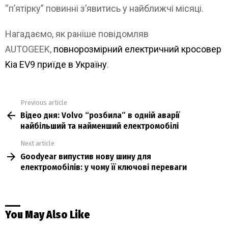
“п’ятірку” повинні з’явитись у найближчі місяці.
Нагадаємо, як раніше повідомляв
AUTOGEEK,
повнорозмірний електричний кросовер
Kia EV9 приїде в Україну
.
Previous article
See
Відео дня: Volvo “розбила” в одній аварії
more
найбільший та найменший електромобілі
Next article
Goodyear випустив нову шину для
електромобілів: у чому її ключові переваги
You May Also Like