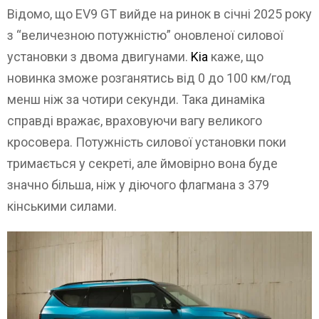
Відомо, що EV9 GT вийде на ринок в січні 2025 року
з “величезною потужністю” оновленої силової
установки з двома двигунами.
Kia
каже, що
новинка зможе розганятись від 0 до 100 км/год
менш ніж за чотири секунди. Така динаміка
справді вражає, враховуючи вагу великого
кросовера. Потужність силової установки поки
тримається у секреті, але ймовірно вона буде
значно більша, ніж у діючого флагмана з 379
кінськими силами.