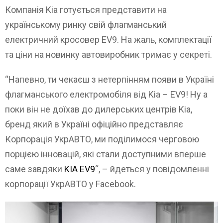
Компанія Kia готується представити на
українському ринку свій флагманський
електричний кросовер EV9. На жаль, комплектації
та ціни на новинку автовиробник тримає у секреті.
“Напевно, ти чекаєш з нетерпінням появи в Україні
флагманського електромобіля від Kia – EV9! Ну а
поки він не доїхав до дилерських центрів Kia,
бренд який в Україні офіційно представляє
Корпорація УкрАВТО, ми поділимося черговою
порцією інновацій, які стали доступними вперше
саме завдяки
KIA EV9
“, – йдеться у повідомленні
корпорації УкрАВТО у Facebook.