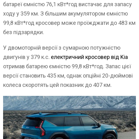
батареї ємністю 76,1 кВт*год вистачає для запасу
ходу у 359 км. З більшим акумулятором ємністю
99,8 кВт*год кросовер може проїжджати до 483 км
без підзарядки.
У двомоторній версії з сумарною потужністю
двигунів у 379 к.с.
електричний кросовер від Kia
отримав батарею ємністю 99,8 кВт*год. Запас цієї
версії становить 435 км, однак опційні 20-дюймові
колеса скоротять цей показник до 407 км.