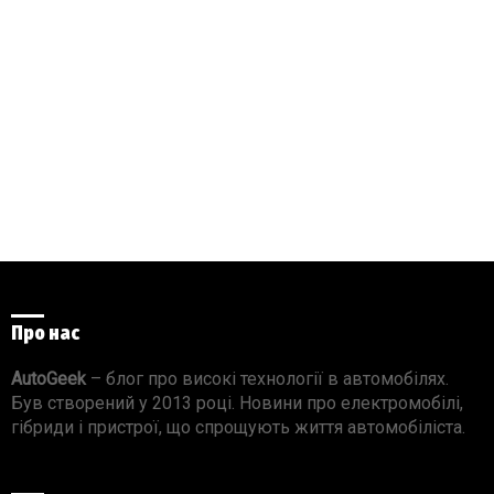
Про нас
AutoGeek
– блог про високі технології в автомобілях.
Був створений у 2013 році. Новини про електромобілі,
гібриди і пристрої, що спрощують життя автомобіліста.