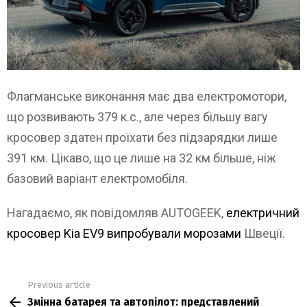
Флагманське виконання має два електромотори,
що розвивають 379 к.с., але через більшу вагу
кросовер здатен проїхати без підзарядки лише
391 км. Цікаво, що це лише на 32 км більше, ніж
базовий варіант електромобіля.
Нагадаємо, як повідомляв AUTOGEEK,
електричний
кросовер Kia EV9 випробували морозами
Швеції.
Previous article
See
Змінна батарея та автопілот: представлений
more