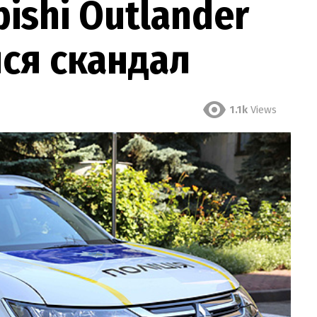
ishi Outlander
ся скандал
1.1k
Views