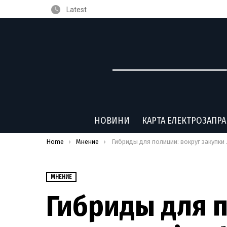
Latest
НОВИНИ
КАРТА ЕЛЕКТРОЗАПР
You are here:
Home
Мнение
Гибриды для полиции: вокруг закупки Mitsubishi Outlander PHEV разгорелся скандал
МНЕНИЕ
Гибриды для п