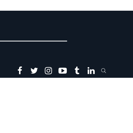
facebook
twitter
instagram
youtube
tumblr
linkedin
SEARCH