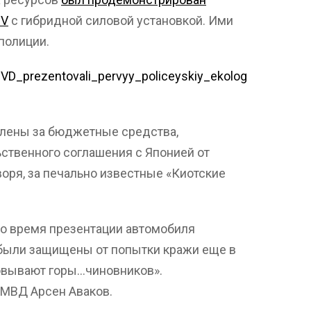
EV
с гибридной силовой установкой. Ими
полиции.
VD_prezentovali_pervyy_policeyskiy_ekolog
плены за бюджетные средства,
ственного соглашения с Японией от
оря, за печально известные «Киотские
о время презентации автомобиля
«были защищены от попытки кражи еще в
товывают горы…чиновников».
 МВД Арсен Аваков.