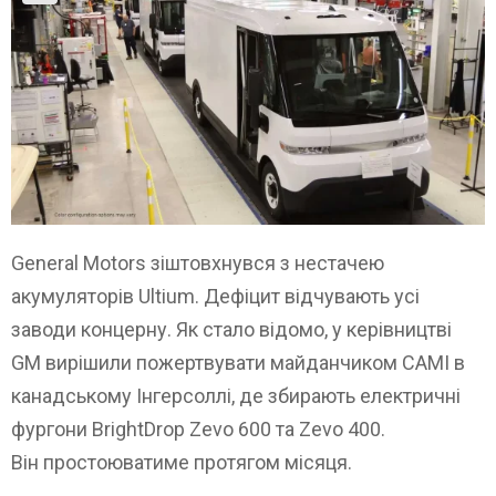
General Motors зіштовхнувся з нестачею
акумуляторів Ultium. Дефіцит відчувають усі
заводи концерну. Як стало відомо, у керівництві
GM вирішили пожертвувати майданчиком CAMI в
канадському Інгерсоллі, де збирають електричні
фургони BrightDrop Zevo 600 та Zevo 400.
Він простоюватиме протягом місяця.