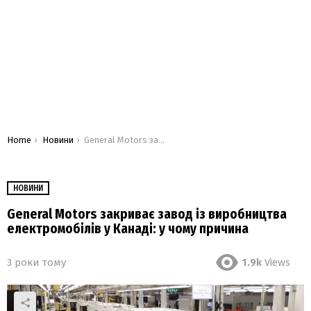
You are here:
Home
Новини
General Motors закриває завод із виробництва електромобілів у Канаді: у чому причина
НОВИНИ
General Motors закриває завод із виробництва
електромобілів у Канаді: у чому причина
3 роки тому
1.9k
Views