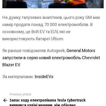
На думку галузевих аналітиків, цього року GM має
намір продати понад 70 000 електромобілів. В
основному, це Bolt EV та EUV, які не
використовують батареї Ultium.
Як раніше повідомляв Autogeek,
General Motors
запустили в серію новий електромобіль Chevrolet
Blazer EV.
За матеріалами:
InsideEVs
Previous article
See
Запас ходу електропікапа Tesla Cybertruck
more
виявився удвічі меншим, ніж обіцяно