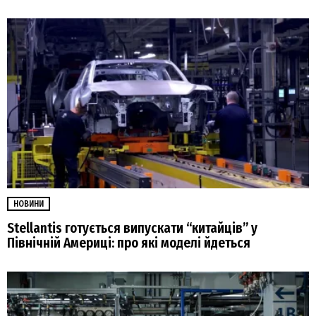
НОВИНИ
Stellantis готується випускати “китайців” у
Північній Америці: про які моделі йдеться