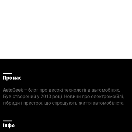
Про нас
AutoGeek
– блог про високі технології в автомобілях.
Був створений у 2013 році. Новини про електромобілі,
гібриди і пристрої, що спрощують життя автомобіліста.
Інфо