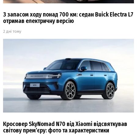
З запасом ходу понад 700 км: седан Buick Electra L7
отримав електричну версію
2 дні тому
Кросовер SkyNomad N70 від Xiaomi відсвяткував
світову прем’єру: фото та характеристики