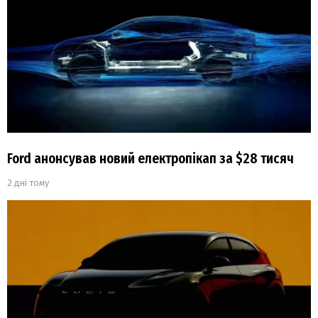
Ford анонсував новий електропікап за $28 тисяч
2 дні тому