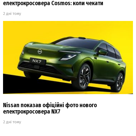
електрокросовера Cosmos: коли чекати
2 дні тому
Nissan показав офіційні фото нового
електрокросовера NX7
2 дні тому