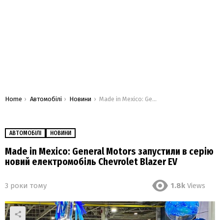
You are here:
Home
Автомобілі
Новини
Made in Mexico: General Motors запустили в серію новий електромобіль Chevrolet Blazer EV
АВТОМОБІЛІ
НОВИНИ
Made in Mexico: General Motors запустили в серію
новий електромобіль Chevrolet Blazer EV
3 роки тому
1.8k
Views