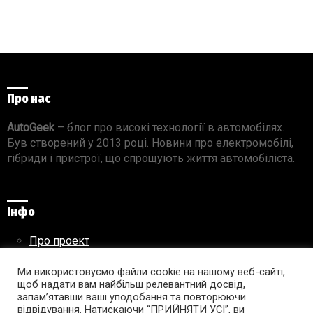
Про нас
AutoGeek
– блог про високі технології в автомобілях.
Був створений у 2013 році. Новини про електромобілі,
гібриди і пристрої, що спрощують життя автомобіліста.
Інфо
Про проект
Реклама на сайті
Правила використання матеріалів
Ми використовуємо файли cookie на нашому веб-сайті,
щоб надати вам найбільш релевантний досвід,
запам’ятавши ваші уподобання та повторюючи
відвідування. Натискаючи “ПРИЙНЯТИ УСІ”, ви