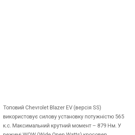
Топовий Chevrolet Blazer EV (версія SS)
використовує силову установку потужністю 565
к.с. Максимальний крутний момент – 879 Нм. У
режимі WOW (Wide Open Watts) кросовер