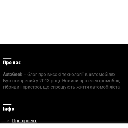
Про нас
AutoGeek
– блог про високі технології в автомобілях.
Був створений у 2013 році. Новини про електромобілі,
гібриди і пристрої, що спрощують життя автомобіліста.
Інфо
Про проект
Реклама на сайті