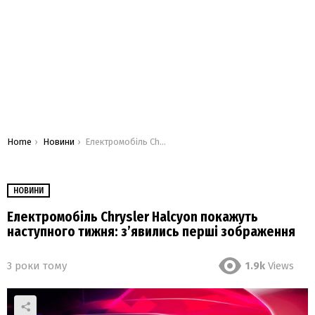
You are here:
Home
Новини
Електромобіль Chrysler Halcyon покажуть наступного тижня: з’явились перші зображення
НОВИНИ
Електромобіль Chrysler Halcyon покажуть
наступного тижня: з’явились перші зображення
3 роки тому
1.9k
Views