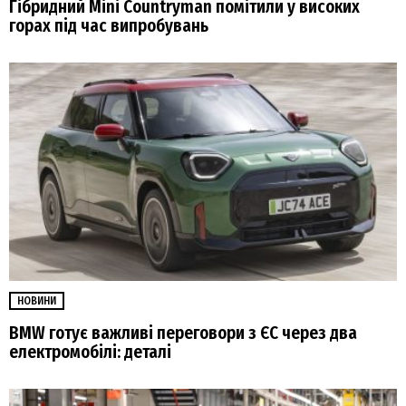
Гібридний Mini Countryman помітили у високих
горах під час випробувань
НОВИНИ
BMW готує важливі переговори з ЄС через два
електромобілі: деталі