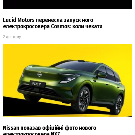
Lucid Motors перенесла запуск ного
електрокросовера Cosmos: коли чекати
2 дні тому
Nissan показав офіційні фото нового
електрокросовера NX7