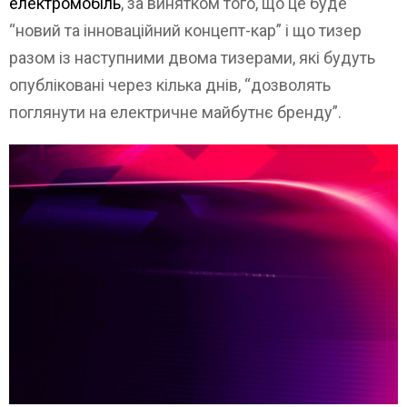
електромобіль
, за винятком того, що це буде
“новий та інноваційний концепт-кар” і що тизер
разом із наступними двома тизерами, які будуть
опубліковані через кілька днів, “дозволять
поглянути на електричне майбутнє бренду”.