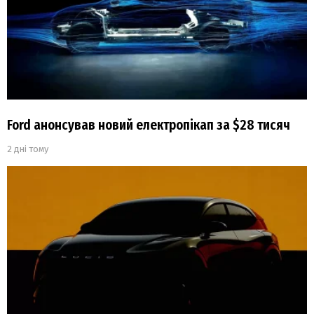
Ford анонсував новий електропікап за $28 тисяч
2 дні тому