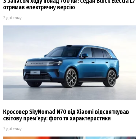
З запасом ходу понад 700 км: седан Buick Electra L7
отримав електричну версію
2 дні тому
Кросовер SkyNomad N70 від Xiaomi відсвяткував
світову прем’єру: фото та характеристики
2 дні тому