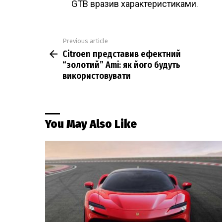
GTB вразив характеристиками
.
Previous article
See
Citroen представив ефектний
more
“золотий” Ami: як його будуть
використовувати
You May Also Like