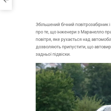
Збільшений бічний повітрозабірник 
про те, що інженери з Маранелло п
повітря, яке рухається над автомобі
дозволяють припустити, що автови
задньої підвіски.