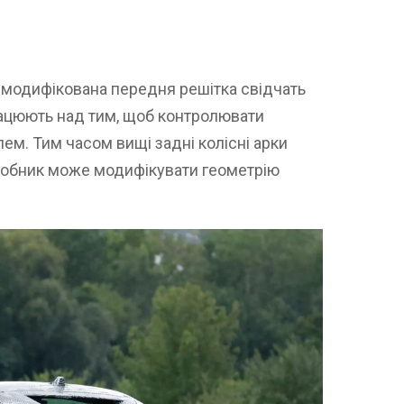
і модифікована передня решітка свідчать
рацюють над тим, щоб контролювати
лем. Тим часом вищі задні колісні арки
робник може модифікувати геометрію