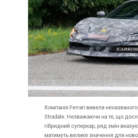
Компанія Ferrari вивела неназваног
Stradale. Незважаючи на те, що дос
гібридний суперкар, ряд змін вказуют
матимуть велике значення для нової