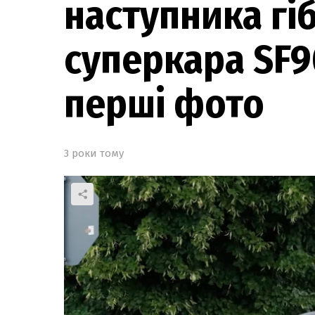
наступника гі
суперкара SF9
перші фото
3 роки тому