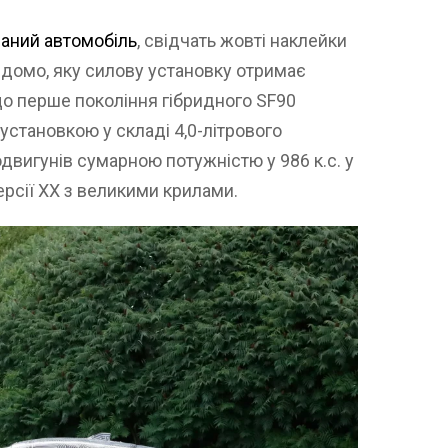
аний автомобіль
, свідчать жовті наклейки
відомо, яку силову установку отримає
 що перше покоління гібридного SF90
установкою у складі 4,0-літрового
двигунів сумарною потужністю у 986 к.с. у
версії XX з великими крилами.