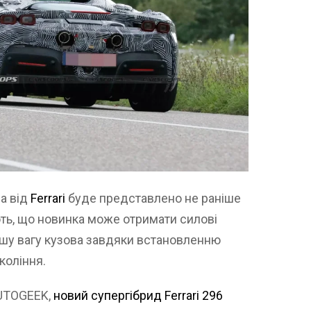
а від
Ferrari
буде представлено не раніше
ють, що новинка може отримати силові
ншу вагу кузова завдяки встановленню
коління.
AUTOGEEK,
новий супергібрид Ferrari 296