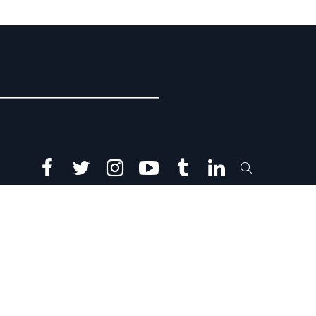
facebook
twitter
instagram
youtube
tumblr
linkedin
SEARCH