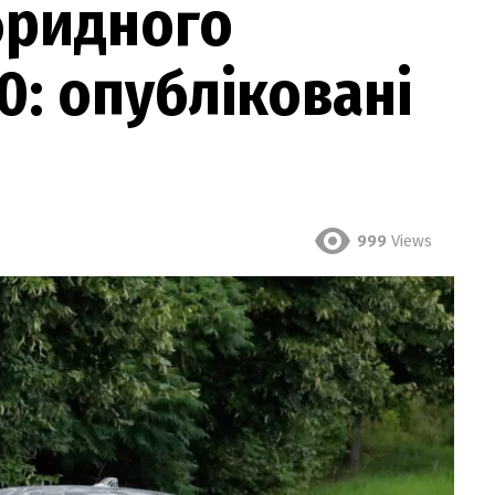
бридного
0: опубліковані
999
Views