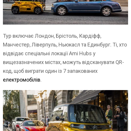
Тур включає Лондон, Брістоль, Кардіфф,
Манчестер, Ліверпуль, Ньюкасл та Единбург. Ті, хто
відвідає спеціальні локації Ami Hubs у
вищезазначених містах, можуть відсканувати QR-
код, щоб виграти один із 7 запакованих
електромобілів
.