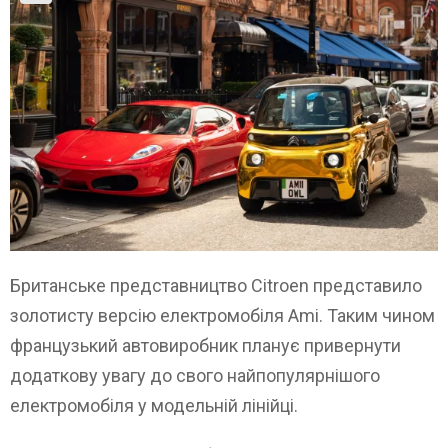
Британське представництво Citroen представило
золотисту версію електромобіля Ami. Таким чином
французький автовиробник планує привернути
додаткову увагу до свого найпопулярнішого
електромобіля у модельній лінійці.