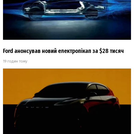
Ford анонсував новий електропікап за $28 тисяч
19 годин тому