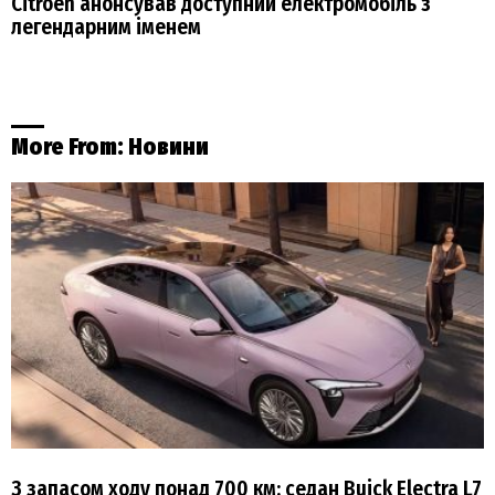
Citroen анонсував доступний електромобіль з
легендарним іменем
More From:
Новини
З запасом ходу понад 700 км: седан Buick Electra L7