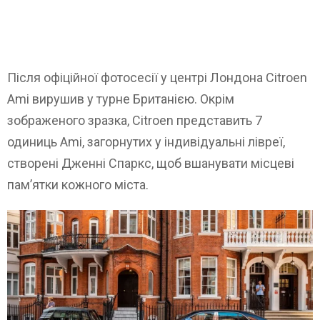
Після офіційної фотосесії у центрі Лондона Citroen
Ami вирушив у турне Британією. Окрім
зображеного зразка, Citroen представить 7
одиниць Ami, загорнутих у індивідуальні лівреї,
створені Дженні Спаркс, щоб вшанувати місцеві
пам’ятки кожного міста.