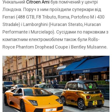
Унікальний
Citroen Ami
був помічений у центрі
Лондона. Поруч з ним проїздили суперкари від
Ferrari (488 GTB, F8 Tributo, Roma, Portofino M і 430
Stradale) і Lamborghini (Huracan Sterato, Huracan
Performante і Murcielago). Сусідами по парковкам з
компактним електромобілем також були Rolls-
Royce Phantom Drophead Coupe і Bentley Mulsanne.