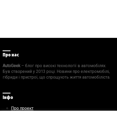
Про нас
AutoGeek
– блог про високі технології в автомобілях.
Був створений у 2013 році. Новини про електромобілі,
гібриди і пристрої, що спрощують життя автомобіліста.
Інфо
Про проект
Реклама на сайті