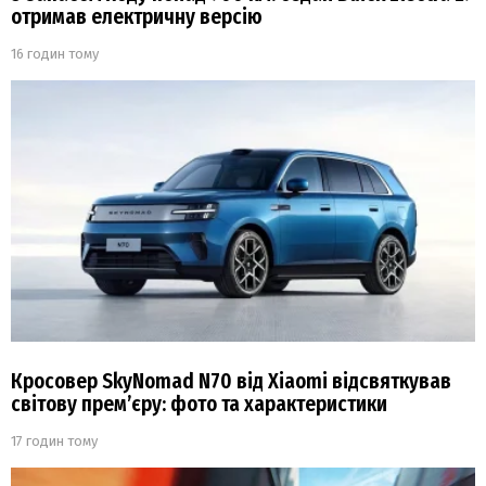
отримав електричну версію
16 годин тому
Кросовер SkyNomad N70 від Xiaomi відсвяткував
світову прем’єру: фото та характеристики
17 годин тому