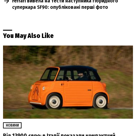
Ferrari вивела на тести наступника гібридного
суперкара SF90: опубліковані перші фото
You May Also Like
НОВИНИ
Від 13900 євро: в Італії показали компактний