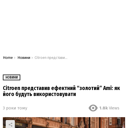
You are here:
Home
Новини
Citroen представив ефектний “золотий” Ami: як його будуть використовувати
НОВИНИ
Citroen представив ефектний “золотий” Ami: як
його будуть використовувати
3 роки тому
1.8k
Views