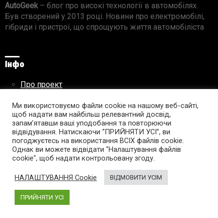
AutoGeek
– блог про високі технології в автомобілях.
Був створений у 2013 році. Новини про електромобілі,
гібриди і пристрої, що спрощують життя автомобіліста.
Інфо
Про проект
Реклама на сайті
Ми використовуємо файли cookie на нашому веб-сайті,
Правила використання матеріалів
щоб надати вам найбільш релевантний досвід,
запам’ятавши ваші уподобання та повторюючи
відвідування. Натискаючи “ПРИЙНЯТИ УСІ”, ви
погоджуєтесь на використання ВСІХ файлів cookie.
Підпишись на AutoGeek!
Однак ви можете відвідати "Налаштування файлів
cookie", щоб надати контрольовану згоду.
facebook
twitter
instagram
youtube
tumblr
linkedin
НАЛАШТУВАННЯ Cookie
ВІДМОВИТИ УСІМ
ПРИЙНЯТИ УСІ