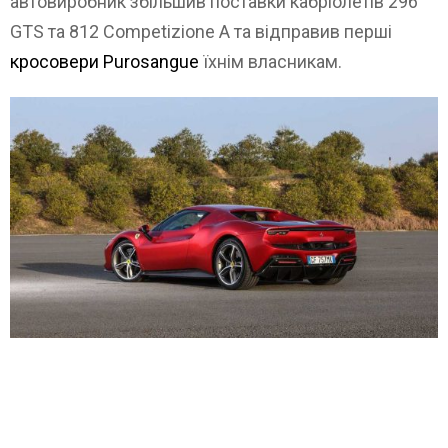
автовиробник збільшив поставки кабріолетів 296
GTS та 812 Competizione A та відправив перші
кросовери Purosangue
їхнім власникам.