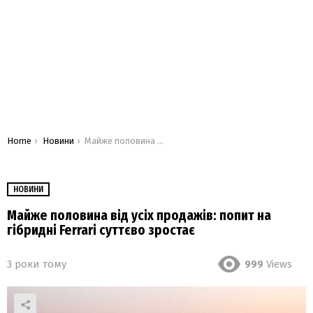
You are here:
Home
Новини
Майже половина від усіх продажів: попит на гібридні Ferrari суттєво зростає
НОВИНИ
Майже половина від усіх продажів: попит на
гібридні Ferrari суттєво зростає
3 роки тому
999
Views