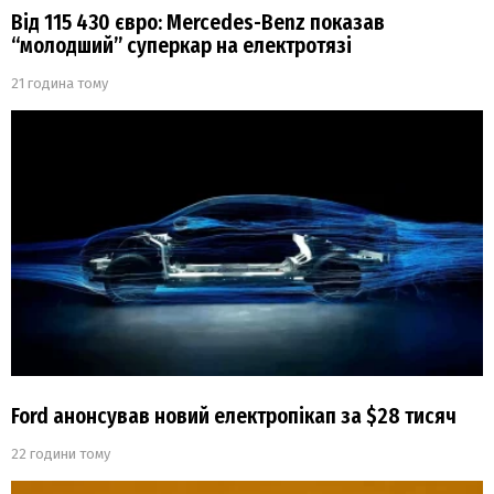
Від 115 430 євро: Mercedes-Benz показав
“молодший” суперкар на електротязі
21 година тому
Ford анонсував новий електропікап за $28 тисяч
22 години тому