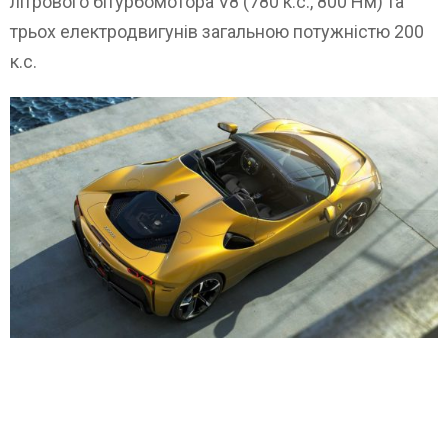
літрового бітурбомотора V8 (780 к.с., 800 Нм) та
трьох електродвигунів загальною потужністю 200
к.с.