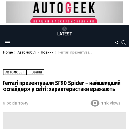
LATEST
FOLLO
S
Menu
US
You are here:
Home
Автомобілі
Новини
Ferrari презентували SF90 Spider – найшвидший «спайдер» у світі: характеристики вражають
АВТОМОБІЛІ
НОВИНИ
Ferrari презентували SF90 Spider – найшвидший
«спайдер» у світі: характеристики вражають
6 років тому
1.1k
Views