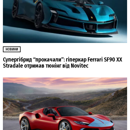
НОВИНИ
Супергібрид “прокачали”: гіперкар Ferrari SF90 XX
Stradale отримав тюнінг від Novitec