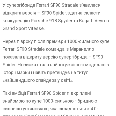
У супергібрида Ferrari SF90 Stradale з’явилася
відкрита версія – SF90 Spider, здатна скласти
конкуренцію Porsche 918 Spyder та Bugatti Veyron
Grand Sport Vitesse.
Через півроку після прем’єри 1000-сильного купе
Ferrari SF90 Stradale команда із Маранелло
показала відкриту версію супергібрида – SF90
Spider. Новинка стала найпотужнішою моделлю в
історії марки і навіть претендує на титул
«найшвидшого спайдера у світі».
Такі амбіції Ferrari SF90 Spider підкріплені
знайомою по купе 1000-сильною гібридною
силовою установкою, яка складається з 4.0-