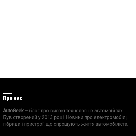
Про нас
AutoGeek
– блог про високі технології в автомобілях.
Був створений у 2013 році. Новини про електромобілі,
гібриди і пристрої, що спрощують життя автомобіліста.