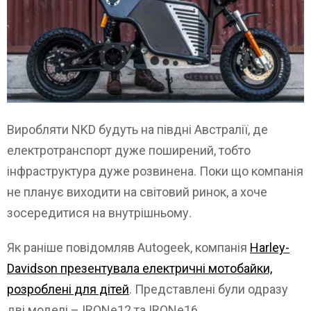
Виробляти NKD будуть на півдні Австралії, де
електротранспорт дуже поширений, тобто
інфраструктура дуже розвинена. Поки що компанія
не планує виходити на світовий ринок, а хоче
зосередитися на внутрішньому.
Як раніше повідомляв Autogeek, компанія
Harley-
Davidson презентувала електричні мотобайки,
розроблені для дітей
. Представлені були одразу
дві моделі – IRONe12 та IRONe16.