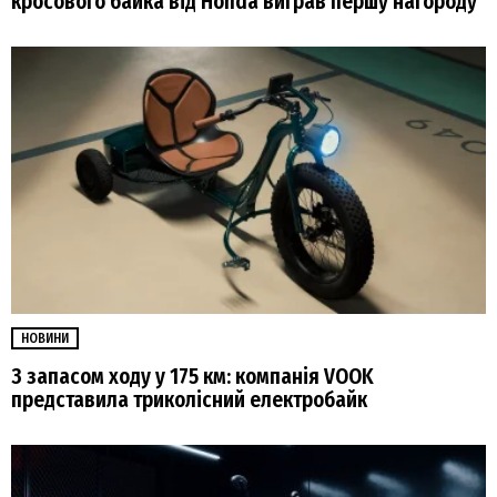
кросового байка від Honda виграв першу нагороду
НОВИНИ
З запасом ходу у 175 км: компанія VOOK
представила триколісний електробайк