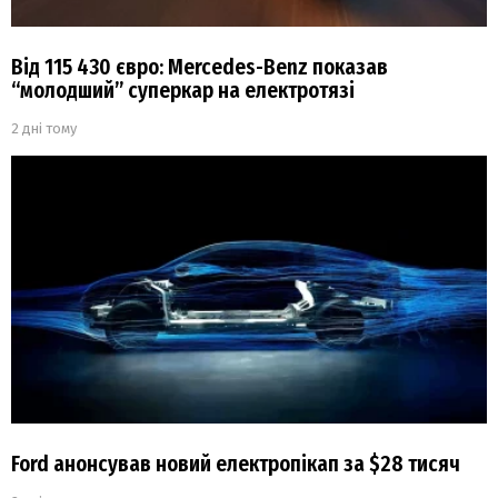
Від 115 430 євро: Mercedes-Benz показав
“молодший” суперкар на електротязі
2 дні тому
Ford анонсував новий електропікап за $28 тисяч