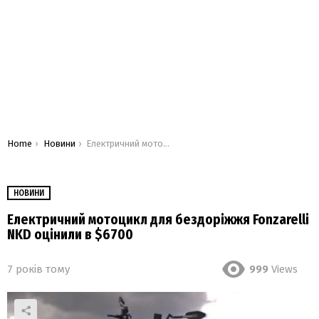
You are here:
Home
Новини
Електричний мотоцикл для бездоріжжя Fonzarelli NKD оцінили в $6700
НОВИНИ
Електричний мотоцикл для бездоріжжя Fonzarelli
NKD оцінили в $6700
7 років тому
999
Views