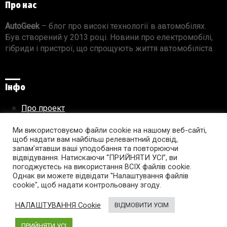
Про нас
AutoGeek
– блог про високі технології в автомобілях.
Був створений у 2013 році. Новини про електромобілі,
гібриди і пристрої, що спрощують життя автомобіліста.
Інфо
Про проект
Реклама на сайті
Ми використовуємо файли cookie на нашому веб-сайті,
Правила використання матеріалів
щоб надати вам найбільш релевантний досвід,
запам’ятавши ваші уподобання та повторюючи
відвідування. Натискаючи “ПРИЙНЯТИ УСІ”, ви
погоджуєтесь на використання ВСІХ файлів cookie.
Підпишись на AutoGeek!
Однак ви можете відвідати "Налаштування файлів
cookie", щоб надати контрольовану згоду.
facebook
twitter
instagram
youtube
tumblr
linkedin
НАЛАШТУВАННЯ Cookie
ВІДМОВИТИ УСІМ
ПРИЙНЯТИ УСІ