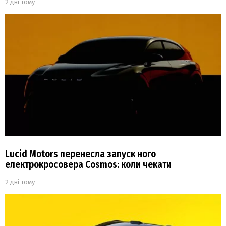
2 дні тому
Lucid Motors перенесла запуск ного
електрокросовера Cosmos: коли чекати
2 дні тому