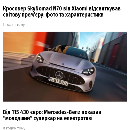
Кросовер SkyNomad N70 від Xiaomi відсвяткував
світову прем’єру: фото та характеристики
7 годин тому
Від 115 430 євро: Mercedes-Benz показав
“молодший” суперкар на електротязі
8 годин тому