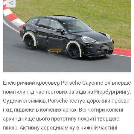
Електричний кросовер Porsche Cayenne EV вперше
помітили під час тестових заїздів на Нюрбургрингу.
Судячи зі знімків, Porsche тестує дорожній просвіт
і хід підвіски в колісних арках. Всі чотири колісні
арки і днище цього прототипу покриті твердою
піною. Активну аеродинаміку в нижній частині