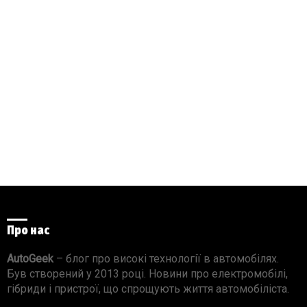
Про нас
AutoGeek
– блог про високі технології в автомобілях.
Був створений у 2013 році. Новини про електромобілі,
гібриди і пристрої, що спрощують життя автомобіліста.