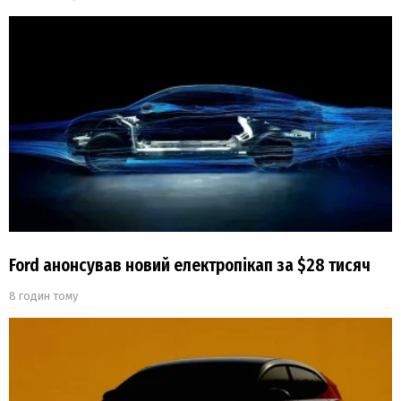
Ford анонсував новий електропікап за $28 тисяч
8 годин тому