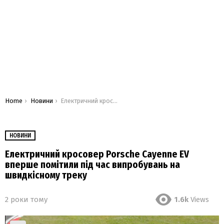
You are here:
Home
Новини
Електричний кросовер Porsche Cayenne EV вперше помітили під час випробувань на швидкісному треку
НОВИНИ
Електричний кросовер Porsche Cayenne EV
вперше помітили під час випробувань на
швидкісному треку
2 роки тому
1.6k
Views