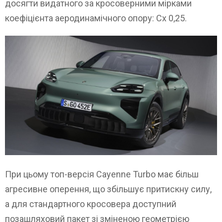
досягти видатного за кросоверними мірками
коефіцієнта аеродинамічного опору: Cx 0,25.
При цьому топ-версія Cayenne Turbo має більш
агресивне оперення, що збільшує притискну силу,
а для стандартного кросовера доступний
позашляховий пакет зі зміненою геометрією