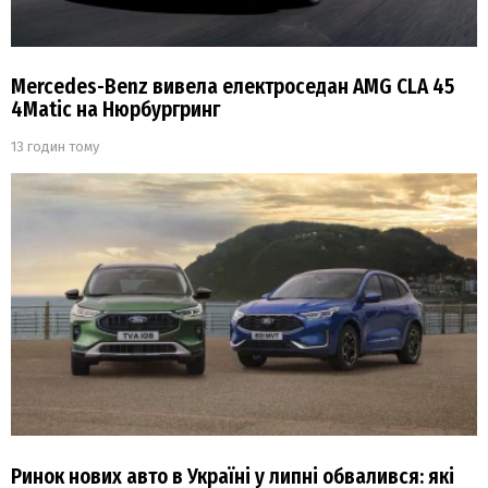
Mercedes-Benz вивела електроседан AMG CLA 45
4Matic на Нюрбургринг
13 годин тому
Ринок нових авто в Україні у липні обвалився: які