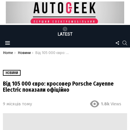
LATEST
FOLLO
S
Menu
US
You are here:
Home
Новини
Від 105 000 євро: кросовер Porsche Cayenne Electric показали офіційно
НОВИНИ
Від 105 000 євро: кросовер Porsche Cayenne
Electric показали офіційно
9 місяців тому
1.8k
Views