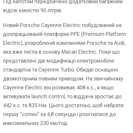
Під капотом передбачено додатковий багажний
відсік ємністю 90 літрів.
Новий Porsche Cayenne Electric побудований на
доопрацьованій платформі PPE (Premium Platform
Electric), розробленій компаніями Porsche та Audi,
яка вже лягла в основу Macan Electric. Поки що
представлені дві модифікації електромобіля:
стандартна та Cayenne Turbo. Обидві оснащені
двомоторним повним приводом. На звичайному
Cayenne Electric він розвиває 408 к.с., а якщо
активувати launch control, то віддача зростає до
442 к.с. та 835 Нм. Цього достатньо, щоб набрати
першу “сотню” за 4,8 секунди і розігнатися до
максимальних 230 км/год.