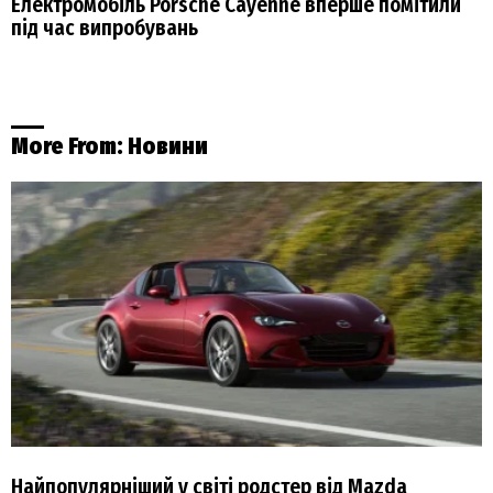
Електромобіль Porsche Cayenne вперше помітили
під час випробувань
More From:
Новини
Найпопулярніший у світі родстер від Mazda