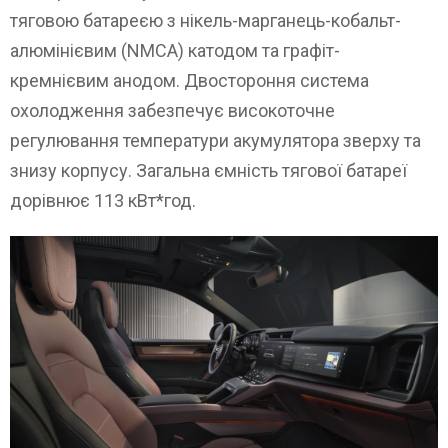
тяговою батареєю з нікель-марганець-кобальт-
алюмінієвим (NMCA) катодом та графіт-
кремнієвим анодом. Двостороння система
охолодження забезпечує високоточне
регулювання температури акумулятора зверху та
знизу корпусу. Загальна ємність тягової батареї
дорівнює 113 кВт*год.