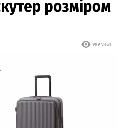
скутер розміром
999
Views