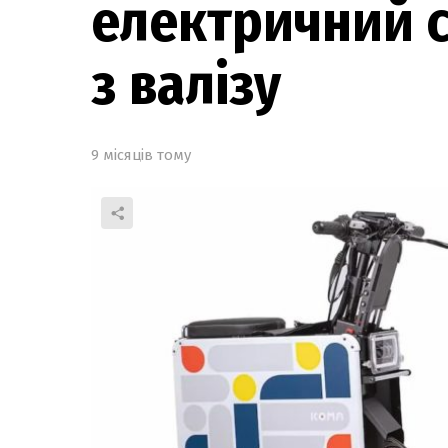
електричний 
з валізу
9 місяців тому