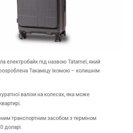
а електробайк під назвою Tatamel, який
 розроблена Такаміцу Ікомою – колишнім
уратної валізи на колесах, яка може
квартирі.
ійним транспортним засобом з терміном
0 доларі.