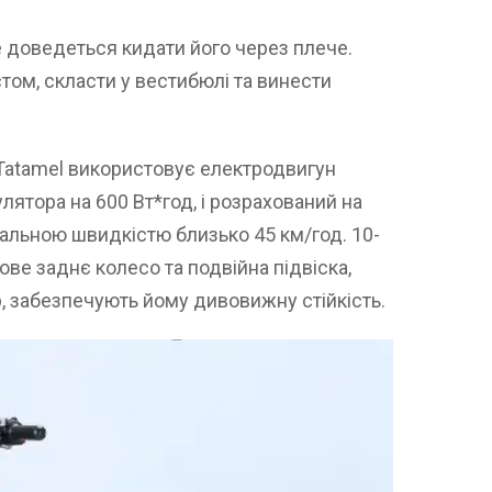
е доведеться кидати його через плече.
стом, скласти у вестибюлі та винести
Tatamel використовує електродвигун
лятора на 600 Вт*год, і розрахований на
альною швидкістю близько 45 км/год. 10-
е заднє колесо та подвійна підвіска,
 забезпечують йому дивовижну стійкість.