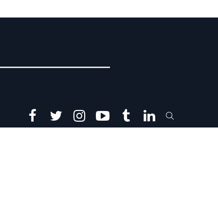
facebook
twitter
instagram
youtube
tumblr
linkedin
SEARCH