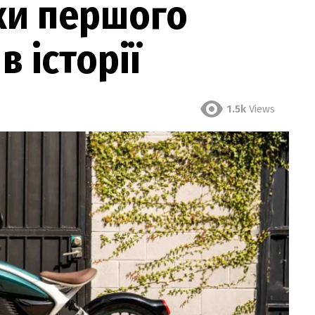
ки першого
 історії
1.5k
Views