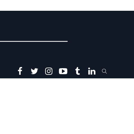
facebook
twitter
instagram
youtube
tumblr
linkedin
SEARCH