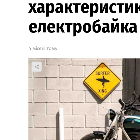
характеристи
електробайка в
4 місяці тому