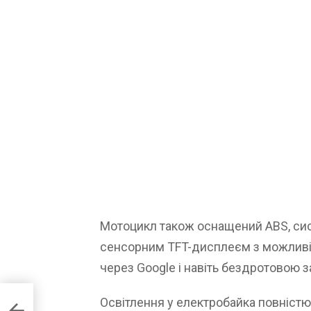
Мотоцикл також оснащений ABS, сис
сенсорним TFT-дисплеєм з можливі
через Google і навіть бездротовою 
а для
Освітлення у електробайка повністю
о ним