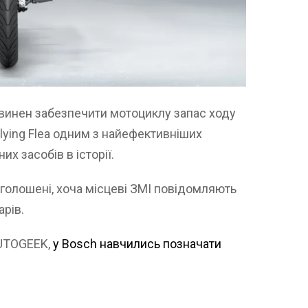
овинен забезпечити мотоциклу запас ходу
Flying Flea одним з найефективніших
х засобів в історії.
оголошені, хоча місцеві ЗМІ повідомляють
арів.
AUTOGEEK,
у Bosch навчились позначати