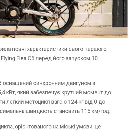
крила повні характеристики свого першого
Flying Flea C6 перед його запуском 10
a C6 оснащений синхронним двигуном з
,4 кВт, який забезпечує крутний момент до
ти легкий мотоцикл вагою 124 кг від 0 до
ксимальна швидкість становить 115 км/год.
кла, орієнтованого на міські умови, це