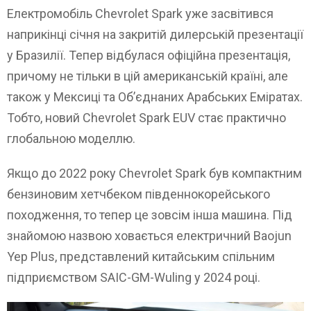
Електромобіль Chevrolet Spark уже засвітився
наприкінці січня на закритій дилерській презентації
у Бразилії. Тепер відбулася офіційна презентація,
причому не тільки в цій американській країні, але
також у Мексиці та Об’єднаних Арабських Еміратах.
Тобто, новий Chevrolet Spark EUV стає практично
глобальною моделлю.
Якщо до 2022 року Chevrolet Spark був компактним
бензиновим хетчбеком південнокорейського
походження, то тепер це зовсім інша машина. Під
знайомою назвою ховається електричний Baojun
Yep Plus, представлений китайським спільним
підприємством SAIC-GM-Wuling у 2024 році.