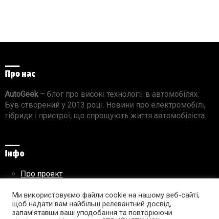
Про нас
AutoGeek
– блог про високі технології в автомобілях.
Був створений у 2013 році. Новини про електромобілі,
гібриди і пристрої, що спрощують життя автомобіліста.
Інфо
Про проект
Реклама на сайті
Правила використання матеріалів
Ми використовуємо файли cookie на нашому веб-сайті,
щоб надати вам найбільш релевантний досвід,
запам’ятавши ваші уподобання та повторюючи