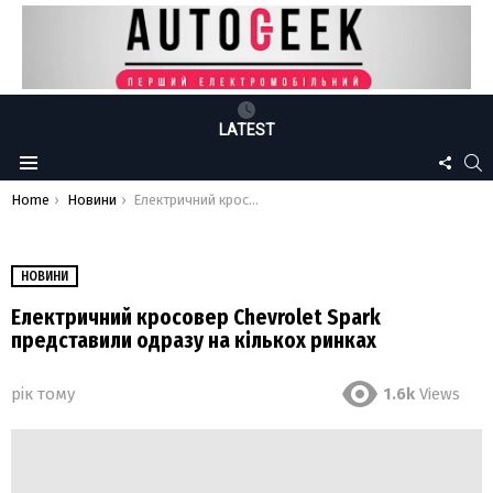
LATEST
FOLLO
S
Menu
US
You are here:
Home
Новини
Електричний кросовер Chevrolet Spark представили одразу на кількох ринках
НОВИНИ
Електричний кросовер Chevrolet Spark
представили одразу на кількох ринках
рік тому
1.6k
Views