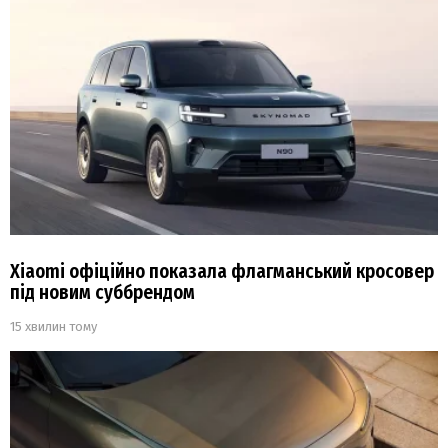
Xiaomi офіційно показала флагманський кросовер
під новим суббрендом
15 хвилин тому