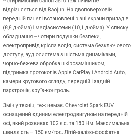
Чотиримісний салон авто теж нічим не
відрізняється від Baojun. На двоповерховій
передній панелі встановлені різні екрани приладів
(8,8 дюйма) і медіасистеми (10,1 дюйма). У списку
обладнання –чотири подушки безпеки,
електропривід крісла водія, система безключового
доступу, аудіосистема з шістьма динаміками,
чорно-бежева обробка шкірозамінником,
підтримка протоколів Apple CarPlay і Android Auto,
камери кругового огляду, передній і задній
парктронік, круїз-контроль.
Змін у техніці теж немає. Chevrolet Spark EUV
оснащений єдиним електродвигуном на передній
осі, який розвиває 102 к.с. та 180 Нм. Максимальна
швидкість – 150 км/год. Літій-залізо-фосфатна