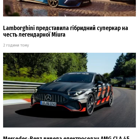
Lamborghini представила гібридний суперкар на
честь легендарної Miura
2 години тому
Mercedes-Benz вивела електроседан AMG CLA 45