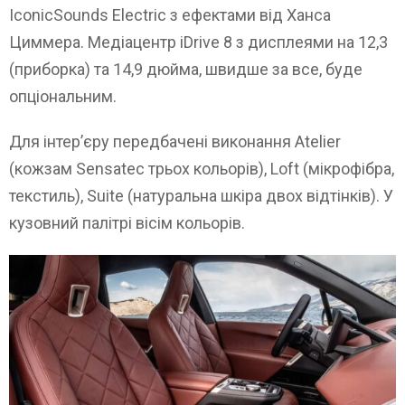
IconicSounds Electric з ефектами від Ханса
Циммера. Медіацентр iDrive 8 з дисплеями на 12,3
(приборка) та 14,9 дюйма, швидше за все, буде
опціональним.
Для інтер’єру передбачені виконання Atelier
(кожзам Sensatec трьох кольорів), Loft (мікрофібра,
текстиль), Suite (натуральна шкіра двох відтінків). У
кузовний палітрі вісім кольорів.