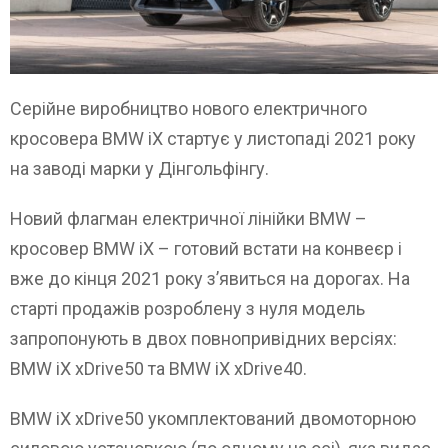
Серійне виробництво нового електричного
кросовера BMW iX стартує у листопаді 2021 року
на заводі марки у Дінгольфінгу.
Новий флагман електричної лінійки BMW –
кросовер BMW iX – готовий встати на конвеєр і
вже до кінця 2021 року з’явиться на дорогах. На
старті продажів розроблену з нуля модель
запропонують в двох повнопривідних версіях:
BMW iX xDrive50 та BMW iX xDrive40.
BMW iX xDrive50 укомплектований двомоторною