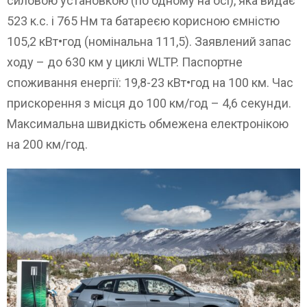
силовою установкою (по одному на осі), яка видає
523 к.с. і 765 Нм та батареєю корисною ємністю
105,2 кВт•год (номінальна 111,5). Заявлений запас
ходу – до 630 км у циклі WLTP. Паспортне
споживання енергії: 19,8-23 кВт•год на 100 км. Час
прискорення з місця до 100 км/год – 4,6 секунди.
Максимальна швидкість обмежена електронікою
на 200 км/год.