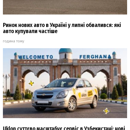
Ринок нових авто в Україні у липні обвалився: які
авто купували частіше
година тому
Uklon суттєво масштабує сервіс в Узбекистані: нові