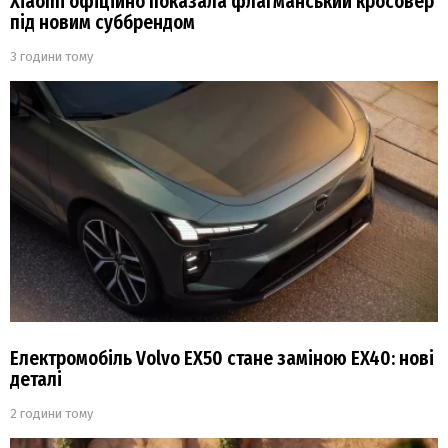
Xiaomi офіційно показала флагманський кросовер
під новим суббрендом
3 години тому
Електромобіль Volvo EX50 стане заміною EX40: нові
деталі
2 години тому