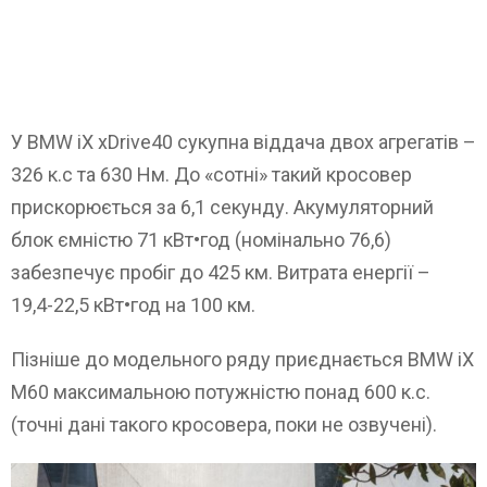
У BMW iX xDrive40 сукупна віддача двох агрегатів –
326 к.с та 630 Нм. До «сотні» такий кросовер
прискорюється за 6,1 секунду. Акумуляторний
блок ємністю 71 кВт•год (номінально 76,6)
забезпечує пробіг до 425 км. Витрата енергії –
19,4-22,5 кВт•год на 100 км.
Пізніше до модельного ряду приєднається BMW iX
M60 максимальною потужністю понад 600 к.с.
(точні дані такого кросовера, поки не озвучені).