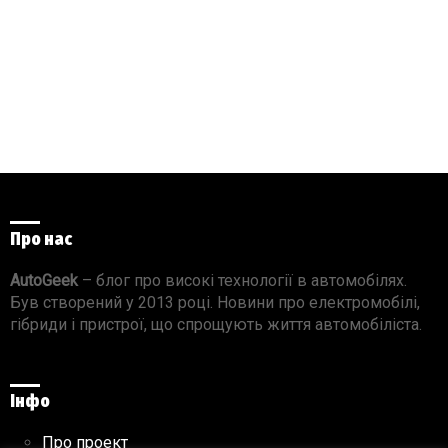
Про нас
AutoGeek
– блог про високі технології в автомобілях.
Був створений у 2013 році. Новини про електромобілі,
гібриди і пристрої, що спрощують життя автомобіліста.
Інфо
Про проект