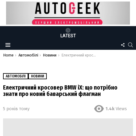
LATEST
FOLLO
S
Menu
US
You are here:
Home
Автомобілі
Новини
Електричний кросовер BMW iX: що потрібно знати про новий баварський флагман
АВТОМОБІЛІ
НОВИНИ
Електричний кросовер BMW iX: що потрібно
знати про новий баварський флагман
5 років тому
1.4k
Views