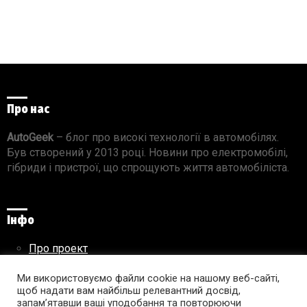
Про нас
AutoGeek
– блог про високі технології в автомобілях.
Був створений у 2013 році. Новини про електромобілі,
гібриди і пристрої, що спрощують життя автомобіліста.
Інфо
Про проект
Реклама на сайті
Правила використання матеріалів
Ми використовуємо файли cookie на нашому веб-сайті,
щоб надати вам найбільш релевантний досвід,
запам’ятавши ваші уподобання та повторюючи