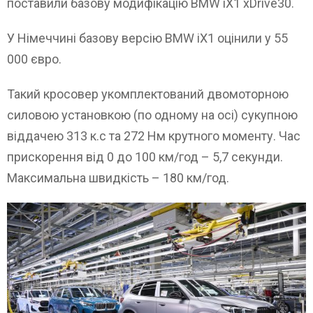
поставили базову модифікацію BMW iX1 xDrive30.
У Німеччині базову версію BMW iX1 оцінили у 55
000 євро.
Такий кросовер укомплектований двомоторною
силовою установкою (по одному на осі) сукупною
віддачею 313 к.с та 272 Нм крутного моменту. Час
прискорення від 0 до 100 км/год – 5,7 секунди.
Максимальна швидкість – 180 км/год.