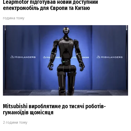
Leapmotor підготував новий доступний
електромобіль для Європи та Китаю
година тому
Mitsubishi вироблятиме до тисячі роботів-
гуманоїдів щомісяця
2 години тому