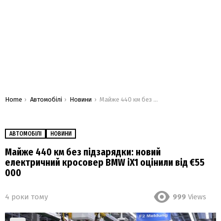
You are here:
Home
Автомобілі
Новини
Майже 440 км без підзарядки: новий електричний кросовер BMW iX1 оцінили від €55 000
АВТОМОБІЛІ
НОВИНИ
Майже 440 км без підзарядки: новий
електричний кросовер BMW iX1 оцінили від €55
000
4 роки тому
999
Views