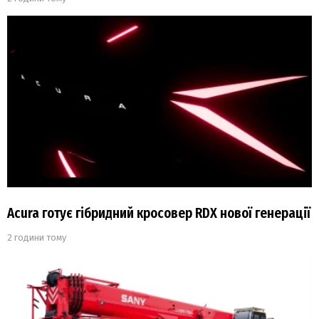
Acura готує гібридний кросовер RDX нової генерації
2 години тому