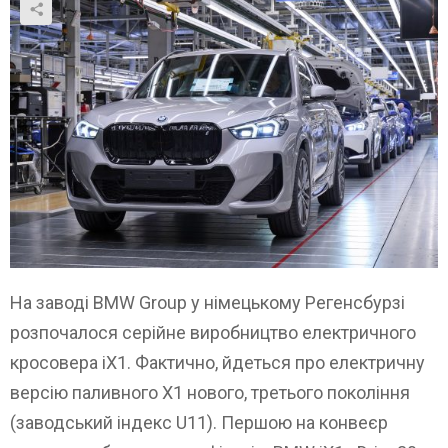
На заводі BMW Group у німецькому Регенсбурзі
розпочалося серійне виробництво електричного
кросовера iX1. Фактично, йдеться про електричну
версію паливного X1 нового, третього покоління
(заводський індекс U11). Першою на конвеєр