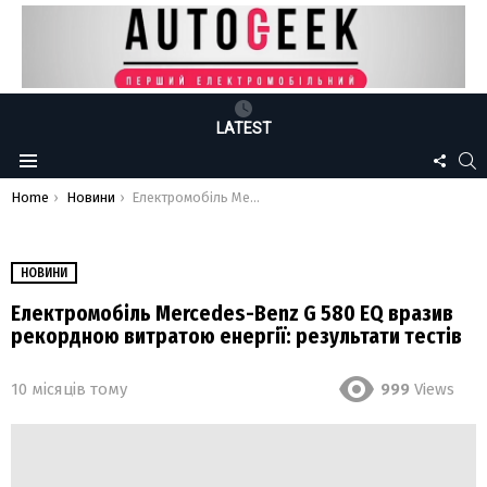
LATEST
FOLLO
S
Menu
US
You are here:
Home
Новини
Електромобіль Mercedes-Benz G 580 EQ вразив рекордною витратою енергії: результати тестів
НОВИНИ
Електромобіль Mercedes-Benz G 580 EQ вразив
рекордною витратою енергії: результати тестів
10 місяців тому
999
Views