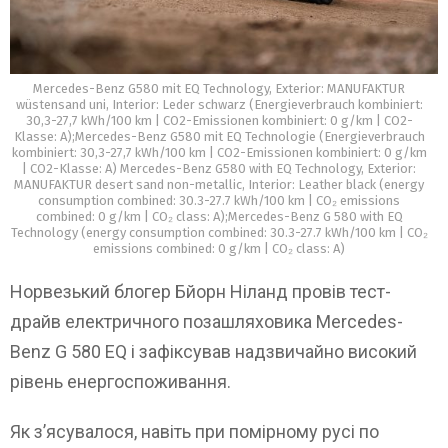
Mercedes-Benz G580 mit EQ Technology, Exterior: MANUFAKTUR
wüstensand uni, Interior: Leder schwarz (Energieverbrauch kombiniert:
30,3-27,7 kWh/100 km | CO2-Emissionen kombiniert: 0 g/km | CO2-
Klasse: A);Mercedes-Benz G580 mit EQ Technologie (Energieverbrauch
kombiniert: 30,3-27,7 kWh/100 km | CO2-Emissionen kombiniert: 0 g/km
| CO2-Klasse: A) Mercedes-Benz G580 with EQ Technology, Exterior:
MANUFAKTUR desert sand non-metallic, Interior: Leather black (energy
consumption combined: 30.3-27.7 kWh/100 km | CO₂ emissions
combined: 0 g/km | CO₂ class: A);Mercedes-Benz G 580 with EQ
Technology (energy consumption combined: 30.3-27.7 kWh/100 km | CO₂
emissions combined: 0 g/km | CO₂ class: A)
Норвезький блогер Бйорн Ніланд провів тест-
драйв електричного позашляховика Mercedes-
Benz G 580 EQ і зафіксував надзвичайно високий
рівень енергоспоживання.
Як з’ясувалося, навіть при помірному русі по