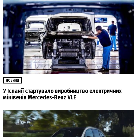
НОВИНИ
У Іспанії стартувало виробництво електричних
мінівенів Mercedes-Benz VLE