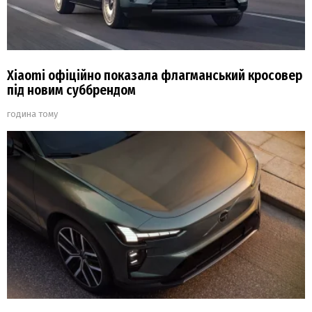
Xiaomi офіційно показала флагманський кросовер
під новим суббрендом
година тому