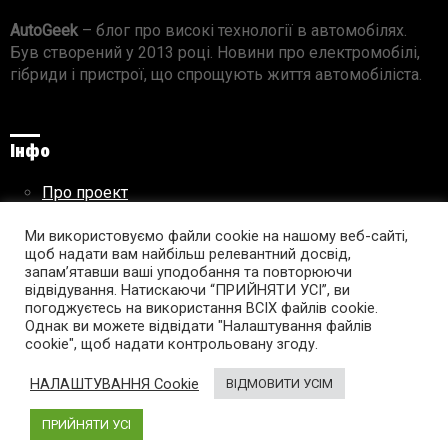
AutoGeek
– блог про високі технології в автомобілях.
Був створений у 2013 році. Новини про електромобілі,
гібриди і пристрої, що спрощують життя автомобіліста.
Інфо
Про проект
Реклама на сайті
Ми використовуємо файли cookie на нашому веб-сайті,
Правила використання матеріалів
щоб надати вам найбільш релевантний досвід,
запам’ятавши ваші уподобання та повторюючи
відвідування. Натискаючи “ПРИЙНЯТИ УСІ”, ви
погоджуєтесь на використання ВСІХ файлів cookie.
Підпишись на AutoGeek!
Однак ви можете відвідати "Налаштування файлів
cookie", щоб надати контрольовану згоду.
facebook
twitter
instagram
youtube
tumblr
linkedin
НАЛАШТУВАННЯ Cookie
ВІДМОВИТИ УСІМ
ПРИЙНЯТИ УСІ