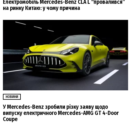
Електромобіль Mercedes-Benz CLA L “провалився”
на ринку Китаю: у чому причина
НОВИНИ
У Mercedes-Benz зробили різку заяву щодо
випуску електричного Mercedes-AMG GT 4-Door
Coupe