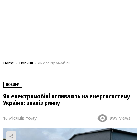
You are here:
Home
Новини
Як електромобілі впливають на енергосистему України: аналіз ринку
НОВИНИ
Як електромобілі впливають на енергосистему
України: аналіз ринку
10 місяців тому
999
Views