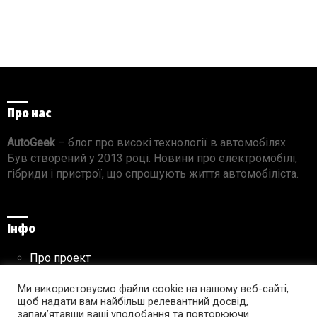
Про нас
AutoGeek
– блог про високі технології в автомобілях.
Був створений у 2013 році. Новини про електромобілі,
гібриди і пристрої, що спрощують життя автомобіліста.
Інфо
Про проект
Реклама на сайті
Правила використання матеріалів
Ми використовуємо файли cookie на нашому веб-сайті,
щоб надати вам найбільш релевантний досвід,
запам’ятавши ваші уподобання та повторюючи