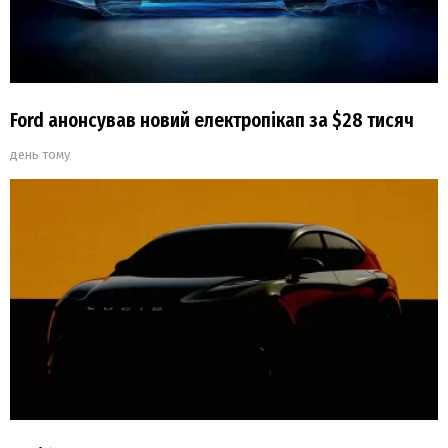
Ford анонсував новий електропікап за $28 тисяч
день тому