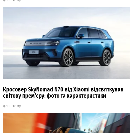
Кросовер SkyNomad N70 від Xiaomi відсвяткував
світову прем’єру: фото та характеристики
день тому