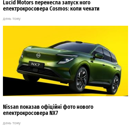
Lucid Motors перенесла запуск ного
електрокросовера Cosmos: коли чекати
день тому
Nissan показав офіційні фото нового
електрокросовера NX7
день тому