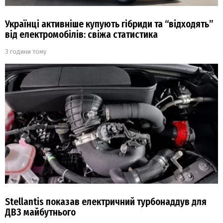
Українці активніше купують гібриди та “відходять”
від електромобілів: свіжа статистика
3 години тому
Stellantis показав електричний турбонаддув для
ДВЗ майбутнього