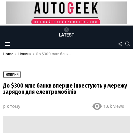
LATEST
FOLLO
S
Menu
US
You are here:
Home
Новини
До $300 млн: банки вперше інвестують у мережу зарядок для електромобілів
НОВИНИ
До $300 млн: банки вперше інвестують у мережу
зарядок для електромобілів
рік тому
1.6k
Views