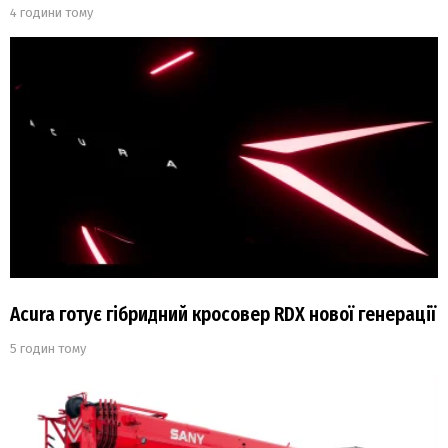
4 години тому
Acura готує гібридний кросовер RDX нової генерації
5 годин тому