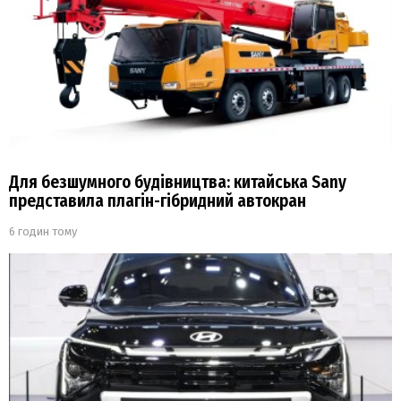
Для безшумного будівництва: китайська Sany
представила плагін-гібридний автокран
6 годин тому