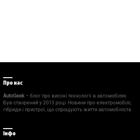
Про нас
AutoGeek
– блог про високі технології в автомобілях.
Був створений у 2013 році. Новини про електромобілі,
гібриди і пристрої, що спрощують життя автомобіліста.
Інфо