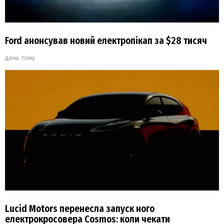
Ford анонсував новий електропікап за $28 тисяч
день тому
Lucid Motors перенесла запуск ного
електрокросовера Cosmos: коли чекати