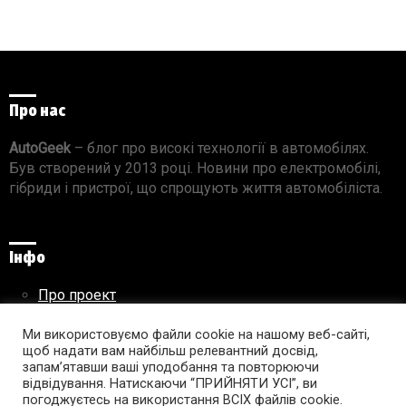
Про нас
AutoGeek
– блог про високі технології в автомобілях.
Був створений у 2013 році. Новини про електромобілі,
гібриди і пристрої, що спрощують життя автомобіліста.
Інфо
Про проект
Реклама на сайті
Правила використання матеріалів
Ми використовуємо файли cookie на нашому веб-сайті,
щоб надати вам найбільш релевантний досвід,
запам’ятавши ваші уподобання та повторюючи
відвідування. Натискаючи “ПРИЙНЯТИ УСІ”, ви
погоджуєтесь на використання ВСІХ файлів cookie.
Підпишись на AutoGeek!