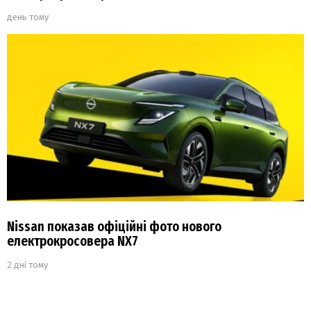
день тому
Nissan показав офіційні фото нового
електрокросовера NX7
2 дні тому