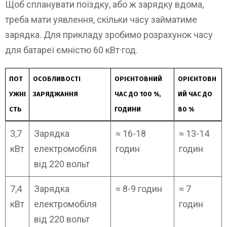
Щоб спланувати поїздку, або ж зарядку вдома,
треба мати уявлення, скільки часу займатиме
зарядка. Для прикладу зробимо розрахунок часу
для батареї ємністю 60 кВт·год.
ПОТ
ОСОБЛИВОСТІ
ОРІЄНТОВНИЙ
ОРІЄНТОВН
УЖНІ
ЗАРЯДЖАННЯ
ЧАС ДО 100 %,
ИЙ ЧАС ДО
СТЬ
ГОДИНИ
80 %
3,7
Зарядка
≈ 16-18
≈ 13-14
кВт
електромобіля
годин
годин
від 220 вольт
7,4
Зарядка
≈ 8-9 годин
≈ 7
кВт
електромобіля
годин
від 220 вольт