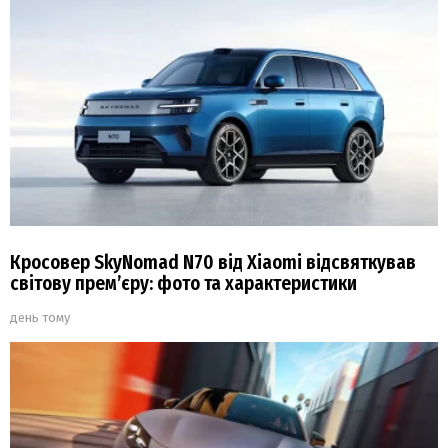
Кросовер SkyNomad N70 від Xiaomi відсвяткував
світову прем’єру: фото та характеристики
день тому