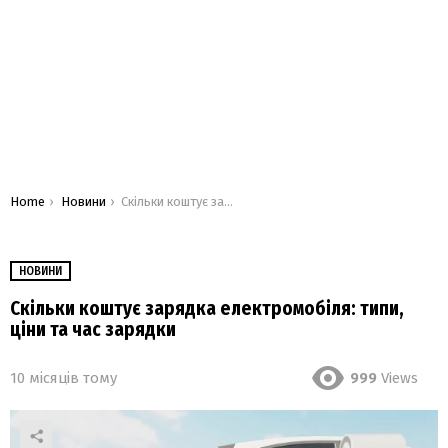
You are here:
Home
Новини
Скільки коштує зарядка електромобіля: типи, ціни та час зарядки
НОВИНИ
Скільки коштує зарядка електромобіля: типи,
ціни та час зарядки
10 місяців тому
999
Views