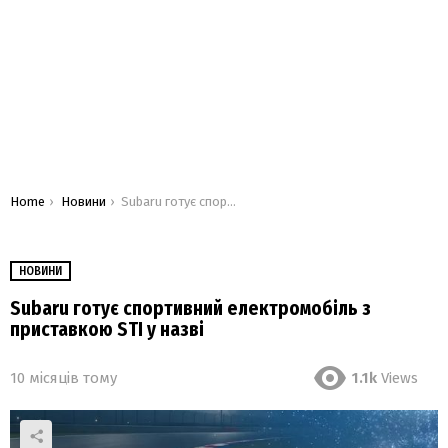
You are here:
Home
Новини
Subaru готує спортивний електромобіль з приставкою STI у назві
НОВИНИ
Subaru готує спортивний електромобіль з
приставкою STI у назві
10 місяців тому
1.1k
Views