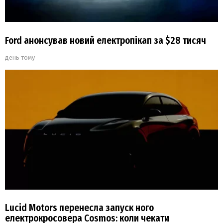
Ford анонсував новий електропікап за $28 тисяч
день тому
Lucid Motors перенесла запуск ного
електрокросовера Cosmos: коли чекати