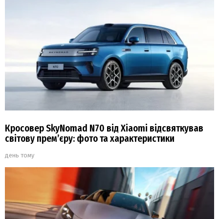
Кросовер SkyNomad N70 від Xiaomi відсвяткував
світову прем’єру: фото та характеристики
день тому