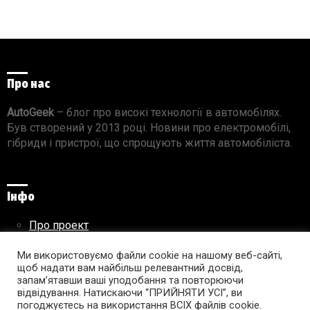
Про нас
AutoGeek
– блог про високі технології в автомобілях.
Був створений у 2013 році. Новини про електромобілі,
гібриди і пристрої, що спрощують життя автомобіліста.
Інфо
Про проект
Реклама на сайті
Правила використання матеріалів
Ми використовуємо файли cookie на нашому веб-сайті,
щоб надати вам найбільш релевантний досвід,
запам’ятавши ваші уподобання та повторюючи
відвідування. Натискаючи “ПРИЙНЯТИ УСІ”, ви
погоджуєтесь на використання ВСІХ файлів cookie.
Підпишись на AutoGeek!