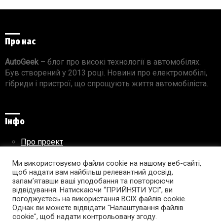
Про нас
AutoGeek
– блог про високі технології в автомобілях.
Був створений у 2013 році. Новини про електромобілі,
гібриди і пристрої, що спрощують життя автомобіліста.
Інфо
Про проект
Реклама на сайті
Ми використовуємо файли cookie на нашому веб-сайті,
Правила використання матеріалів
щоб надати вам найбільш релевантний досвід,
запам’ятавши ваші уподобання та повторюючи
відвідування. Натискаючи “ПРИЙНЯТИ УСІ”, ви
погоджуєтесь на використання ВСІХ файлів cookie.
Підпишись на AutoGeek!
Однак ви можете відвідати "Налаштування файлів
cookie", щоб надати контрольовану згоду.
facebook
twitter
instagram
youtube
tumblr
linkedin