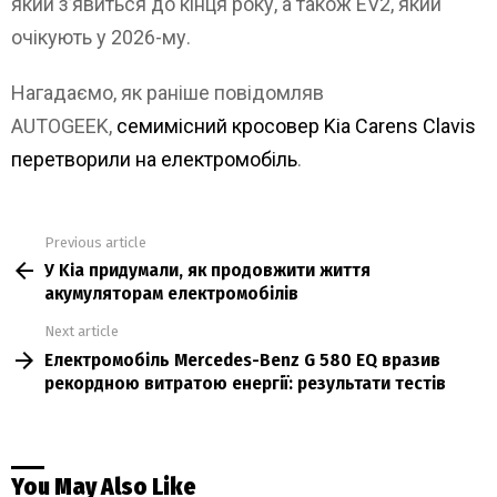
який з’явиться до кінця року, а також EV2, який
очікують у 2026-му.
Нагадаємо, як раніше повідомляв
AUTOGEEK,
семимісний кросовер Kia Carens Clavis
перетворили на електромобіль
.
Previous article
See
У Kia придумали, як продовжити життя
more
акумуляторам електромобілів
Next article
Електромобіль Mercedes-Benz G 580 EQ вразив
рекордною витратою енергії: результати тестів
You May Also Like