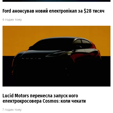
Ford анонсував новий електропікап за $28 тисяч
6 годин тому
Lucid Motors перенесла запуск ного
електрокросовера Cosmos: коли чекати
7 годин тому