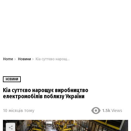
You are here:
Home
Новини
Kia суттєво нарощує виробництво електромобілів поблизу України
НОВИНИ
Kia суттєво нарощує виробництво
електромобілів поблизу України
10 місяців тому
1.5k
Views