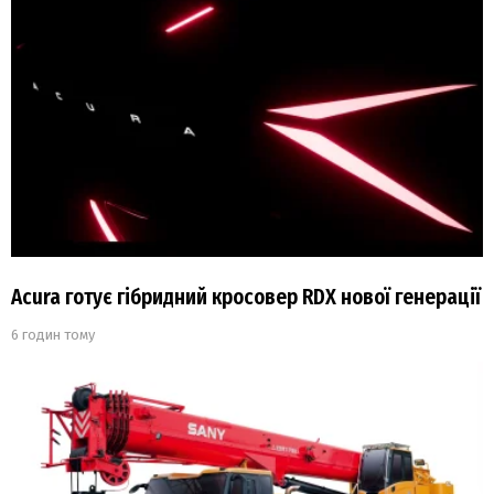
Acura готує гібридний кросовер RDX нової генерації
6 годин тому