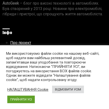
AutoGeek
– блог про високі технології в автомобілях.
Був створений у 2013 році. Новини про електромобілі,
гібриди і пристрої, що спрощують життя автомобіліста.
Інфо
Про проект
Реклама на сайті
Правила використання матеріалів
Ми використовуємо файли cookie на нашому веб-сайті,
щоб надати вам найбільш релевантний досвід,
запам’ятавши ваші уподобання та повторюючи
відвідування. Натискаючи “ПРИЙНЯТИ УСІ”, ви
погоджуєтесь на використання ВСІХ файлів cookie.
Підпишись на AutoGeek!
Однак ви можете відвідати "Налаштування файлів
cookie", щоб надати контрольовану згоду.
facebook
twitter
instagram
youtube
tumblr
linkedin
НАЛАШТУВАННЯ Cookie
ВІДМОВИТИ УСІМ
ПРИЙНЯТИ УСІ