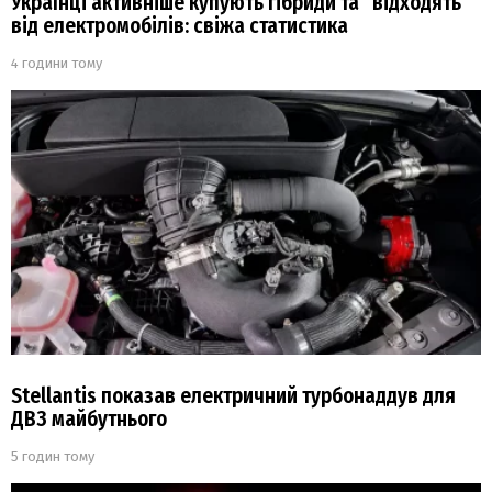
Українці активніше купують гібриди та “відходять”
від електромобілів: свіжа статистика
4 години тому
Stellantis показав електричний турбонаддув для
ДВЗ майбутнього
5 годин тому