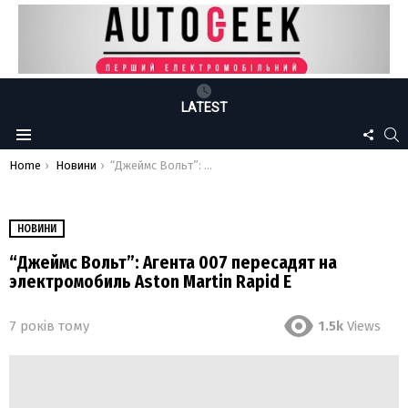
LATEST
FOLLO
S
Menu
US
You are here:
Home
Новини
“Джеймс Вольт”: Агента 007 пересадят на электромобиль Aston Martin Rapid E
НОВИНИ
“Джеймс Вольт”: Агента 007 пересадят на
электромобиль Aston Martin Rapid E
7 років тому
1.5k
Views