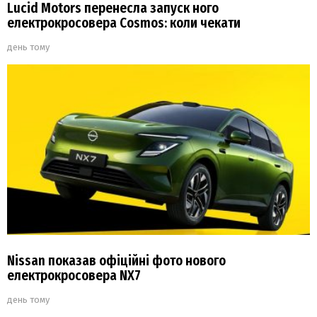
Lucid Motors перенесла запуск ного
електрокросовера Cosmos: коли чекати
день тому
Nissan показав офіційні фото нового
електрокросовера NX7
день тому