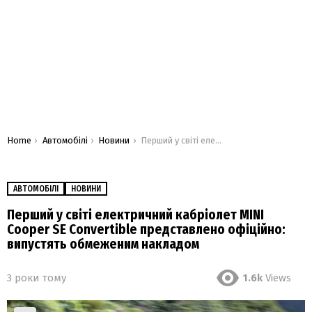
You are here:
Home
Автомобілі
Новини
Перший у світі електричний кабріолет MINI Cooper SE Convertible представлено офіційно: випустять обмеженим накладом
АВТОМОБІЛІ
НОВИНИ
Перший у світі електричний кабріолет MINI
Cooper SE Convertible представлено офіційно:
випустять обмеженим накладом
3 роки тому
1.6k
Views