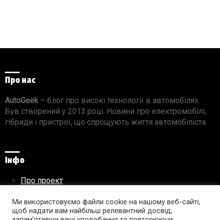
Про нас
AutoGeek
– блог про високі технології в автомобілях.
Був створений у 2013 році. Новини про електромобілі,
гібриди і пристрої, що спрощують життя автомобіліста.
Інфо
Про проект
Реклама на сайті
Правила використання матеріалів
Ми використовуємо файли cookie на нашому веб-сайті,
щоб надати вам найбільш релевантний досвід,
запам’ятавши ваші уподобання та повторюючи