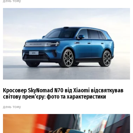
день тому
Кросовер SkyNomad N70 від Xiaomi відсвяткував
світову прем’єру: фото та характеристики
день тому