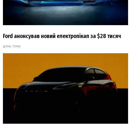
Ford анонсував новий електропікап за $28 тисяч
день тому