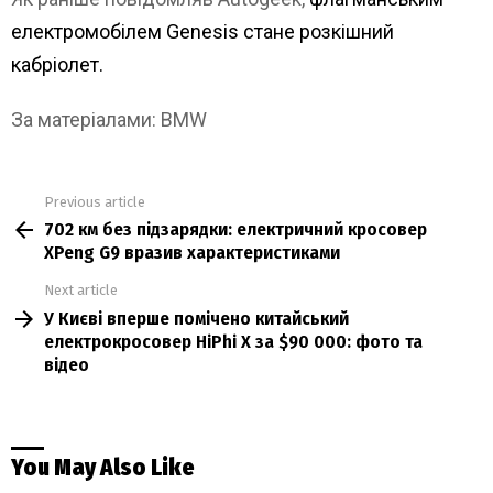
електромобілем Genesis стане розкішний
кабріолет.
За матеріалами: BMW
Previous article
See
702 км без підзарядки: електричний кросовер
more
XPeng G9 вразив характеристиками
Next article
У Києві вперше помічено китайський
електрокросовер HiPhi X за $90 000: фото та
відео
You May Also Like