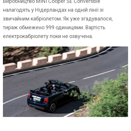
Виробництво MINI Cooper SE Convertible
налагодять у Нідерландах на одній лінії зі
звичайним кабріолетом. Як уже згадувалося,
тираж обмежено 999 одиницями. Вартість
електрокабріолету поки не озвучена.