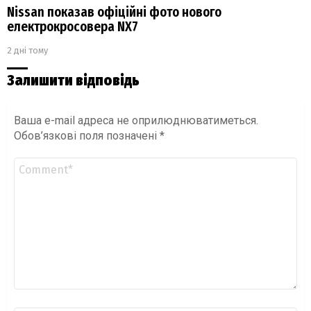
Nissan показав офіційні фото нового
електрокросовера NX7
2 дні тому
Залишити відповідь
Ваша e-mail адреса не оприлюднюватиметься.
Обов’язкові поля позначені
*
Коментар
*