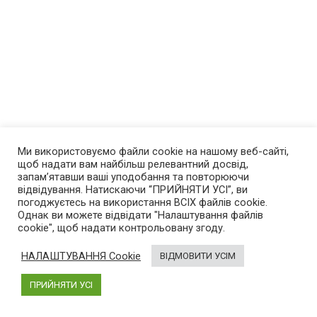
Ми використовуємо файли cookie на нашому веб-сайті,
щоб надати вам найбільш релевантний досвід,
запам’ятавши ваші уподобання та повторюючи
відвідування. Натискаючи “ПРИЙНЯТИ УСІ”, ви
погоджуєтесь на використання ВСІХ файлів cookie.
Однак ви можете відвідати "Налаштування файлів
cookie", щоб надати контрольовану згоду.
НАЛАШТУВАННЯ Cookie
ВІДМОВИТИ УСІМ
ПРИЙНЯТИ УСІ