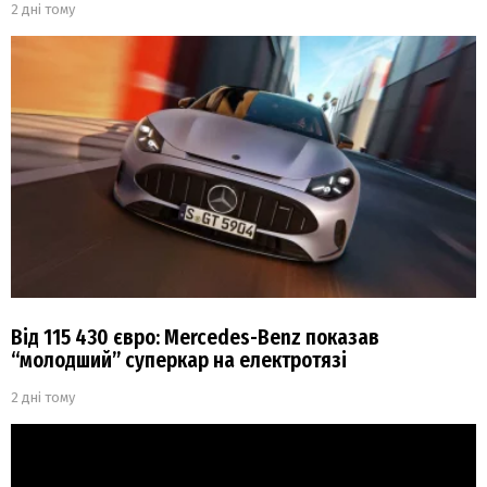
2 дні тому
Від 115 430 євро: Mercedes-Benz показав
“молодший” суперкар на електротязі
2 дні тому