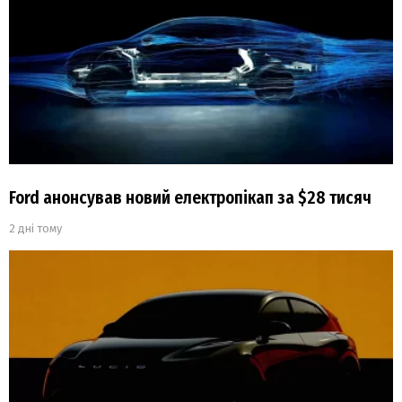
Ford анонсував новий електропікап за $28 тисяч
2 дні тому