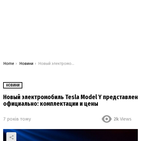
You are here:
Home
Новини
Новый электромобиль Tesla Model Y представлен официально: комплектации и цены
НОВИНИ
Новый электромобиль Tesla Model Y представлен
официально: комплектации и цены
7 років тому
2k
Views