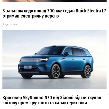
З запасом ходу понад 700 км: седан Buick Electra L7
отримав електричну версію
2 дні тому
Кросовер SkyNomad N70 від Xiaomi відсвяткував
світову прем’єру: фото та характеристики