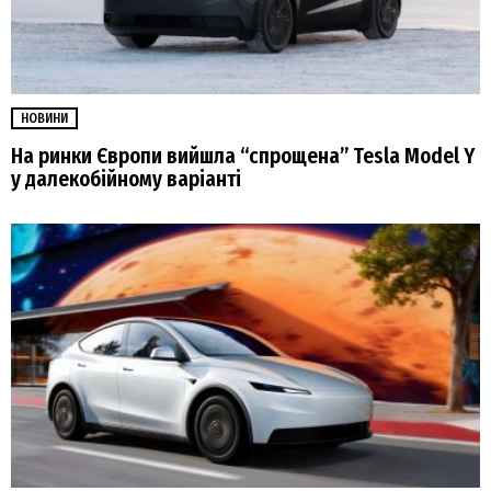
НОВИНИ
На ринки Європи вийшла “спрощена” Tesla Model Y
у далекобійному варіанті