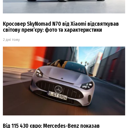
Кросовер SkyNomad N70 від Xiaomi відсвяткував
світову прем’єру: фото та характеристики
2 дні тому
Від 115 430 євро: Mercedes-Benz показав