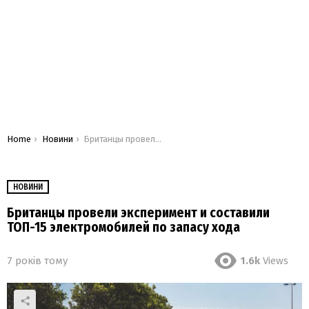
You are here:
Home
Новини
Британцы провели эксперимент и составили ТОП-15 электромобилей по запасу хода
НОВИНИ
Британцы провели эксперимент и составили
ТОП-15 электромобилей по запасу хода
7 років тому
1.6k
Views