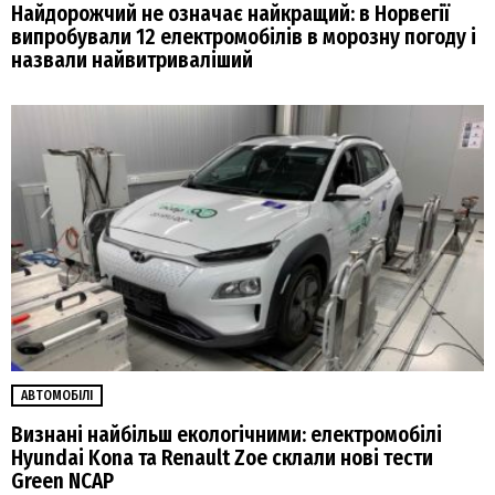
Найдорожчий не означає найкращий: в Норвегії
випробували 12 електромобілів в морозну погоду і
назвали найвитриваліший
АВТОМОБІЛІ
Визнані найбільш екологічними: електромобілі
Hyundai Kona та Renault Zoe склали нові тести
Green NCAP