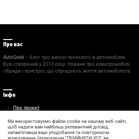
Про нас
AutoGeek
– блог про високі технології в автомобілях.
Був створений у 2013 році. Новини про електромобілі,
гібриди і пристрої, що спрощують життя автомобіліста.
Інфо
Про проект
Реклама на сайті
Правила використання матеріалів
Ми використовуємо файли cookie на нашому веб-сайті,
щоб надати вам найбільш релевантний досвід,
запам’ятавши ваші уподобання та повторюючи
відвідування. Натискаючи “ПРИЙНЯТИ УСІ”, ви