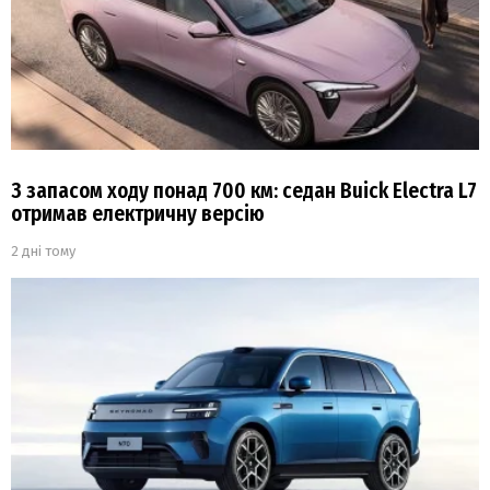
З запасом ходу понад 700 км: седан Buick Electra L7
отримав електричну версію
2 дні тому