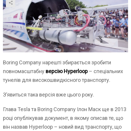
Boring Company нарешті збирається зробити
повномасштабну
версію Hyperloop
– спеціальних
тунелів для високошвидкісного транспорту.
З’явиться така версія вже цього року.
Глава Tesla та Boring Company Ілон Маск ще в 2013
році опублікував документ, в якому описав те, що
він назвав Hyperloop – новий вид транспорту, що