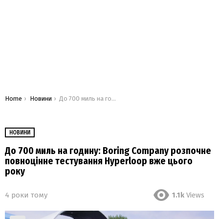
You are here:
Home
Новини
До 700 миль на годину: Boring Company розпочне повноцінне тестування Hyperloop вже цього року
НОВИНИ
До 700 миль на годину: Boring Company розпочне
повноцінне тестування Hyperloop вже цього
року
4 роки тому
1.1k
Views