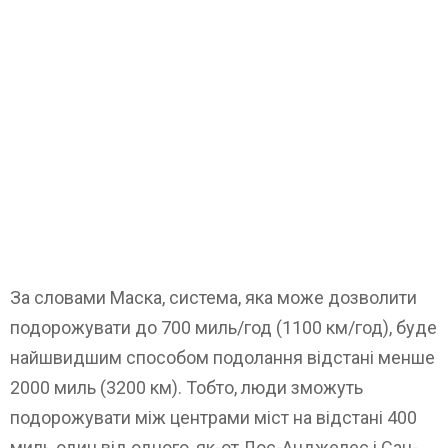
За словами Маска, система, яка може дозволити
подорожувати до 700 миль/год (1100 км/год), буде
найшвидшим способом подолання відстані менше
2000 миль (3200 км). Тобто, люди зможуть
подорожувати між центрами міст на відстані 400
миль один від одного, як-от Лос-Анджелес і Сан-