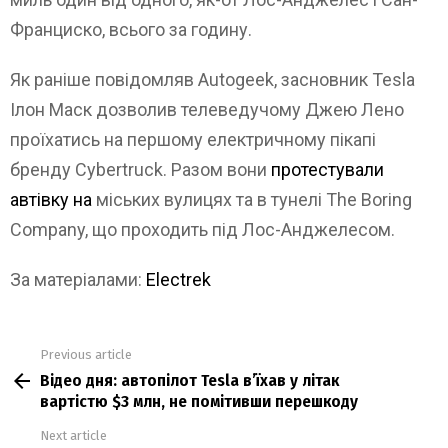
Франциско, всього за годину.
Як раніше повідомляв Autogeek, засновник Tesla
Ілон Маск дозволив телеведучому Джею Лено
проїхатись на першому електричному пікапі
бренду Cybertruck. Разом вони
протестували
автівку на
міських вулицях та в тунелі The Boring
Company, що проходить під Лос-Анджелесом.
За матеріалами:
Electrek
Previous article
See
Відео дня: автопілот Tesla вʼїхав у літак
more
вартістю $3 млн, не помітивши перешкоду
Next article