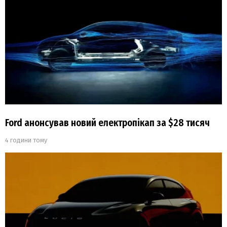
Ford анонсував новий електропікап за $28 тисяч
4 години тому