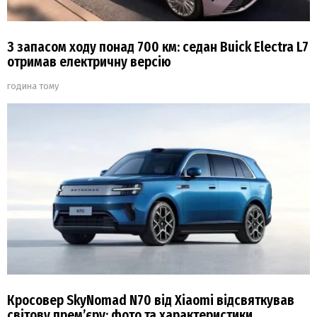
З запасом ходу понад 700 км: седан Buick Electra L7
отримав електричну версію
година тому
Кросовер SkyNomad N70 від Xiaomi відсвяткував
світову прем’єру: фото та характеристики