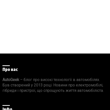
Про нас
AutoGeek
– блог про високі технології в автомобілях.
Був створений у 2013 році. Новини про електромобілі,
гібриди і пристрої, що спрощують життя автомобіліста.
Інфо