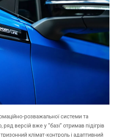
рмаційно-розважальної системи та
, ряд версій вже у “базі” отримав підігрів
і, тризонний клімат-контроль і адаптивний