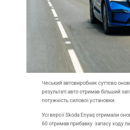
Чеський автовиробник суттєво онов
результаті авто отримав більший зап
потужність силової установки.
Усі версії Skoda Enyaq отримали он
60 отримав прибавку запасу ходу ли