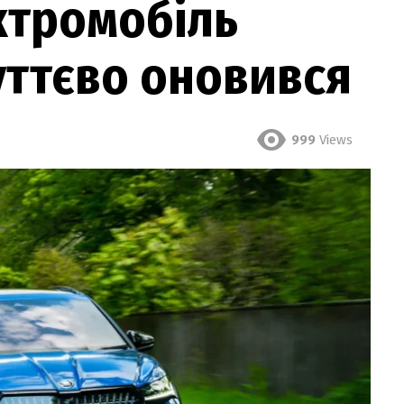
ктромобіль
уттєво оновився
999
Views