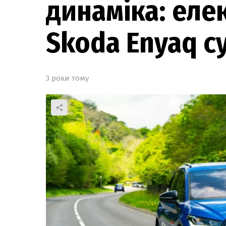
динаміка: еле
Skoda Enyaq с
3 роки тому