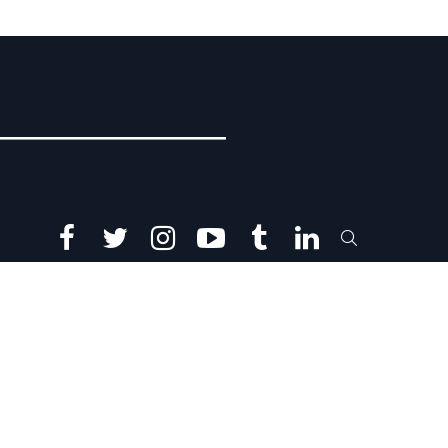
facebook
twitter
instagram
youtube
tumblr
linkedin
SEARCH