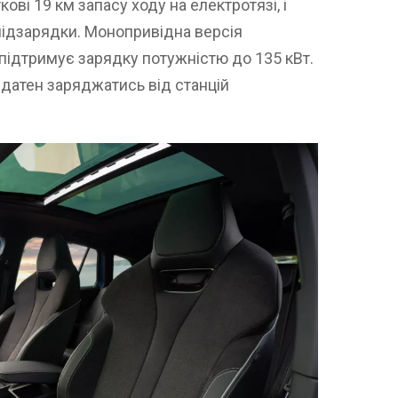
ві 19 км запасу ходу на електротязі, і
підзарядки. Монопривідна версія
 підтримує зарядку потужністю до 135 кВт.
датен заряджатись від станцій