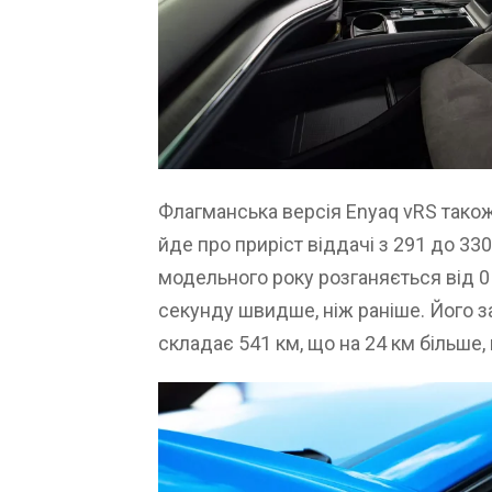
Флагманська версія Enyaq vRS також
йде про приріст віддачі з 291 до 33
модельного року розганяється від 0 
секунду швидше, ніж раніше. Його за
складає 541 км, що на 24 км більше,