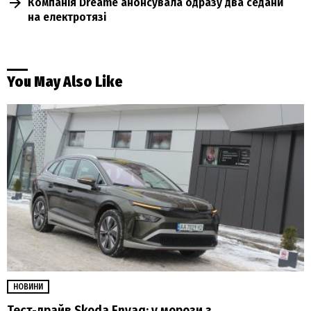
Компанія Dreame анонсувала одразу два седани
на електротязі
You May Also Like
НОВИНИ
Тест-драйв Skoda Enyaq: у морози з