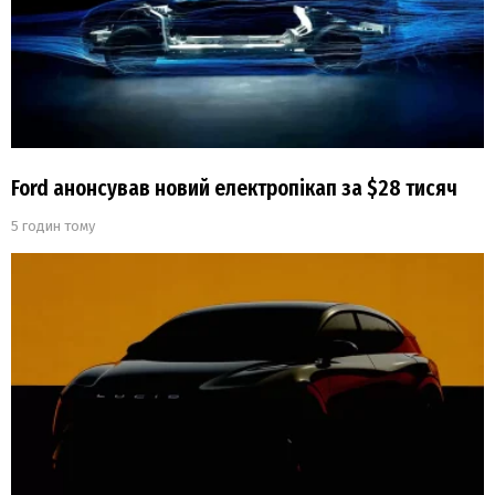
Ford анонсував новий електропікап за $28 тисяч
5 годин тому