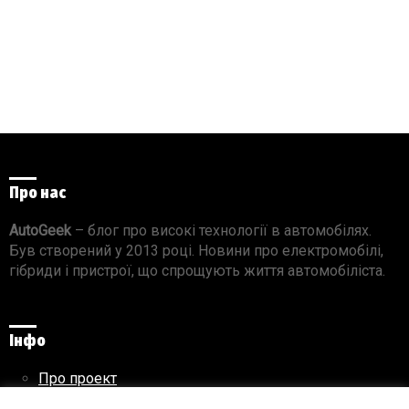
Про нас
AutoGeek
– блог про високі технології в автомобілях.
Був створений у 2013 році. Новини про електромобілі,
гібриди і пристрої, що спрощують життя автомобіліста.
Інфо
Про проект
Реклама на сайті