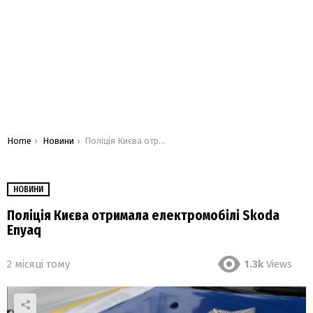
You are here:
Home
Новини
Поліція Києва отримала електромобілі Skoda Enyaq
НОВИНИ
Поліція Києва отримала електромобілі Skoda
Enyaq
2 місяці тому
1.3k
Views